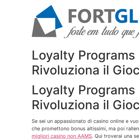
Ir
para
o
conteúdo
Loyalty Programs 
Rivoluziona il Gio
Loyalty Programs 
Rivoluziona il Gio
Se sei un appassionato di casino online e vu
che promettono bonus altissimi, ma poi rallent
migliori casino non AAMS
. Qui troverai una s