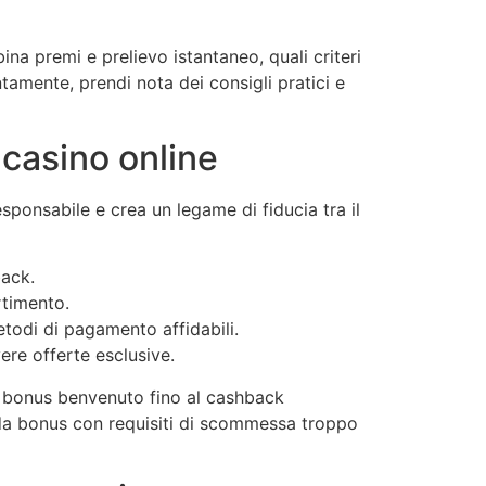
na premi e prelievo istantaneo, quali criteri
tamente, prendi nota dei consigli pratici e
 casino online
sponsabile e crea un legame di fiducia tra il
back.
rtimento.
etodi di pagamento affidabili.
ere offerte esclusive.
al bonus benvenuto fino al cashback
i” da bonus con requisiti di scommessa troppo