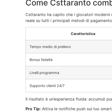
Come Csttaranto combin
Csttaranto ha capito che i giocatori moderni n
reale su tutti i principali metodi di pagamento
Caratteristica
Tempo medio di prelievo
Bonus fedeltà
Livelli programma
Supporto clienti 24/7
Il risultato è un’esperienza fluida: accumuli punt
Pro Tip:
Attiva le notifiche push sul tuo smart