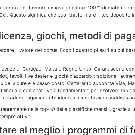
rutturato per favorire i nuovi giocatori: 100 % di match fin
40x). Questo significa che puoi trasformare il tuo deposito i
e: licenza, giochi, metodi di p
dare il valore del bonus. Ecco i quattro pilastri su cui basa
 licenze di Curaçao, Malta o Regno Unito. Garantiscono contr
ot, tavoli, live dealer e giochi d’azzardo tradizionali aument
de, sicure e a basso costo. Csttaranto supporta Visa, Maste
ultilingua e con chat live è fondamentale per risolvere rapi
3 metodi di pagamento tendono a avere tassi di soddisfazione
stantemente nella top‑10 delle classifiche mensili, grazie a 
sempre attivo.
tare al meglio i programmi di 