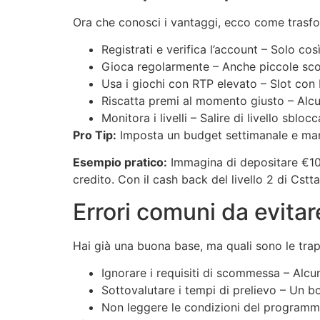
Ora che conosci i vantaggi, ecco come trasfor
Registrati e verifica l’account – Solo cos
Gioca regolarmente – Anche piccole sc
Usa i giochi con RTP elevato – Slot con 
Riscatta premi al momento giusto – Alcu
Monitora i livelli – Salire di livello sbloc
Pro Tip:
Imposta un budget settimanale e mantie
Esempio pratico:
Immagina di depositare €100
credito. Con il cash back del livello 2 di Cstta
Errori comuni da evitare
Hai già una buona base, ma quali sono le trap
Ignorare i requisiti di scommessa – Alcu
Sottovalutare i tempi di prelievo – Un b
Non leggere le condizioni del programma