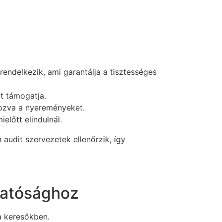
rendelkezik, ami garantálja a tisztességes
zt támogatja.
gozva a nyereményeket.
előtt elindulnál.
 audit szervezetek ellenőrzik, így
zhatósághoz
 keresőkben.