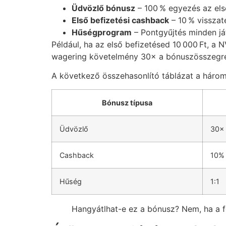
Üdvözlő bónusz
– 100 % egyezés az első
Első befizetési cashback
– 10 % visszat
Hűségprogram
– Pontgyűjtés minden já
Például, ha az első befizetésed 10 000 Ft, a N
wagering követelmény 30× a bónuszösszegre, a
A következő összehasonlító táblázat a három 
Bónusz típusa
Üdvözlő
30×
Cashback
10%
Hűség
1:1
Hangyátlhat-e ez a bónusz? Nem, ha a fe