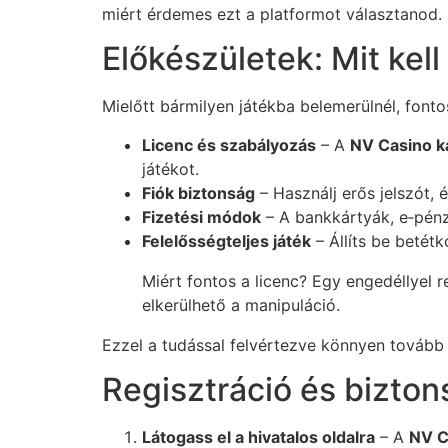
miért érdemes ezt a platformot választanod.
Előkészületek: Mit kel
Mielőtt bármilyen játékba belemerülnél, fonto
Licenc és szabályozás
– A
NV Casino k
játékot.
Fiók biztonság
– Használj erős jelszót,
Fizetési módok
– A bankkártyák, e‑pénz
Felelősségteljes játék
– Állíts be betétk
Miért fontos a licenc? Egy engedéllyel r
elkerülhető a manipuláció.
Ezzel a tudással felvértezve könnyen tovább 
Regisztráció és bizto
Látogass el a hivatalos oldalra
– A
NV C