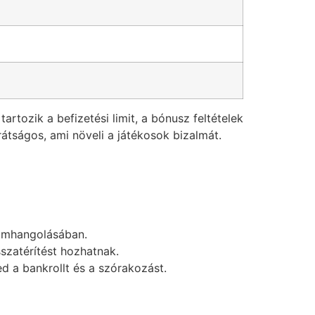
rtozik a befizetési limit, a bónusz feltételek
átságos, ami növeli a játékosok bizalmát.
inomhangolásában.
szatérítést hozhatnak.
d a bankrollt és a szórakozást.