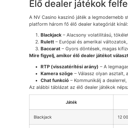
Élő dealer játékok fel
A NV Casino kaszinó játék a legmodernebb stre
platform három fő élő dealer kategóriát kínál:
Blackjack
– Alacsony volatilitású, tökéle
Rulett
– Európai és amerikai változatok,
Baccarat
– Gyors döntések, magas kifiz
Mire figyelj, amikor élő dealer játékot válas
RTP (visszatérítési arány)
– A legmagas
Kamera szöge
– Válassz olyan asztalt, 
Chat funkció
– Kommunikálj a dealerrel, 
Az alábbi táblázat az élő dealer játékok nép
Játék
Blackjack
12 0