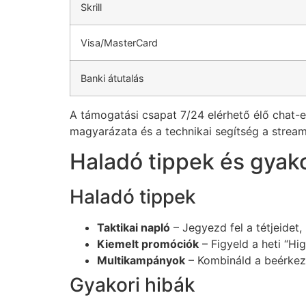
Skrill
Visa/MasterCard
Banki átutalás
A támogatási csapat 7/24 elérhető élő chat-en
magyarázata és a technikai segítség a stream
Haladó tippek és gyako
Haladó tippek
Taktikai napló
– Jegyezd fel a tétjeidet
Kiemelt promóciók
– Figyeld a heti “Hi
Multikampányok
– Kombináld a beérkező
Gyakori hibák