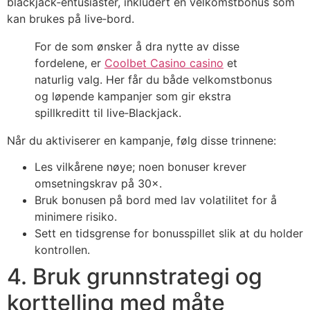
blackjack‑entusiaster, inkludert en velkomstbonus som
kan brukes på live‑bord.
For de som ønsker å dra nytte av disse
fordelene, er
Coolbet Casino casino
et
naturlig valg. Her får du både velkomstbonus
og løpende kampanjer som gir ekstra
spillkreditt til live‑Blackjack.
Når du aktiviserer en kampanje, følg disse trinnene:
Les vilkårene nøye; noen bonuser krever
omsetningskrav på 30×.
Bruk bonusen på bord med lav volatilitet for å
minimere risiko.
Sett en tidsgrense for bonusspillet slik at du holder
kontrollen.
4. Bruk grunnstrategi og
korttelling med måte