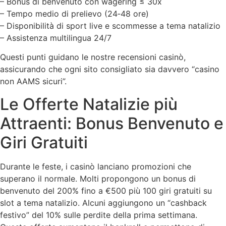
– Bonus di benvenuto con wagering ≤ 30x
– Tempo medio di prelievo (24‑48 ore)
– Disponibilità di sport live e scommesse a tema natalizio
– Assistenza multilingua 24/7
Questi punti guidano le nostre recensioni casinò,
assicurando che ogni sito consigliato sia davvero “casino
non AAMS sicuri”.
Le Offerte Natalizie più
Attraenti: Bonus Benvenuto e
Giri Gratuiti
Durante le feste, i casinò lanciano promozioni che
superano il normale. Molti propongono un bonus di
benvenuto del 200% fino a €500 più 100 giri gratuiti su
slot a tema natalizio. Alcuni aggiungono un “cashback
festivo” del 10% sulle perdite della prima settimana.