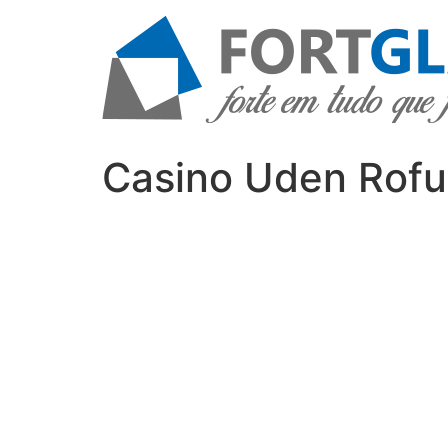
Ir
para
o
conteúdo
Casino Uden Rofu