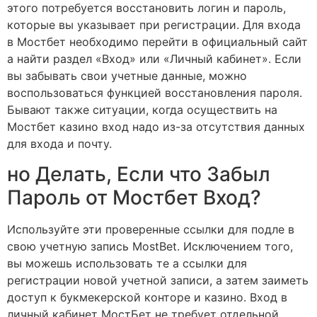
этого потребуется восстановить логин и пароль,
которые вы указывает при регистрации. Для входа
в Мостбет необходимо перейти в официальный сайт
а найти раздел «Вход» или «Личный кабинет». Если
вы забывать свои учетные данные, можно
воспользоваться функцией восстановления пароля.
Бывают также ситуации, когда осуществить на
Мостбет казино вход надо из-за отсутствия данных
для входа и почту.
но Делать, Если что Забыл
Пароль от Мостбет Вход?
Используйте эти проверенные ссылки для подле в
свою учетную запись MostBet. Исключением того,
вы можешь использовать те а ссылки для
регистрации новой учетной записи, а затем заиметь
доступ к букмекерской конторе и казино. Вход в
личный кабинет МостБет не требует отдельной