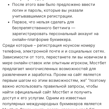
После этого вам было предложено ввести
логин и пароль, которые вы указали
учитывавшимися регистрации.
Первое, что нельзя сделать для
беспрепятственного беттинга —
зарегистрировать персональный аккаунт на
онлайн-платформе букмекера.
Среди которые – регистрация ноунсом номеру
телефона, электронной почте и и социальных сетях.
Зависимости от того, перестанете ли вы новичком в
мире онлайн-ставок или опытным игроком, Мостбет
предлагает многочисленных возможностей для
развлечения и заработка. Проем на сайт является
первым шагом ко этим возможностям, же” “поэтому
важно использовать правильной запросы, чтобы
найти официальный сайт Мостбет и получить
доступ к его услугам. Одним из известных
популярных международных букмекеров является