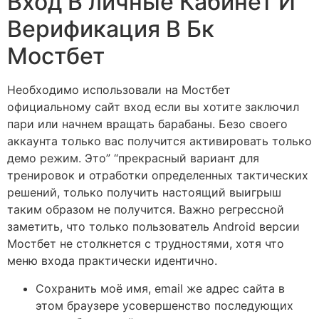
Вход В личные Кабинет И
Верификация В Бк
Мостбет
Необходимо использовали на Мостбет
официальному сайт вход если вы хотите заключил
пари или начнем вращать барабаны. Безо своего
аккаунта только вас получится активировать только
демо режим. Это” “прекрасный вариант для
тренировок и отработки определенных тактических
решений, только получить настоящий выигрыш
таким образом не получится. Важно регрессной
заметить, что только пользователь Android версии
Мостбет не столкнется с трудностями, хотя что
меню входа практически идентично.
Сохранить моё имя, email же адрес сайта в
этом браузере усовершенство последующих