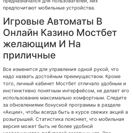
предназначался для пользователей, них
предпочитают мобильные устройства.
Игровые Автоматы В
Онлайн Казино Мостбет
желающим И На
приличные
Все изменится для управления одной рукой, что
надо назвать достойным преимуществом. Кроме
того, личный кабинет Мостбет отличало удобным и
инстинктивно понятным интерфейсом, не делает его
использование максимально комфортным. Следите
за обновлениями бонусной программы в разделе
«Акции», чтобы всегда быть в курсе свежих акций а
розыгрышей. Статистика поясняет, что мобильная
версия может быть не более удобной