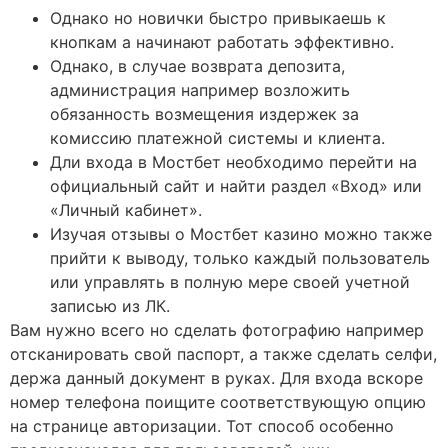
Однако но новички быстро привыкаешь к
кнопкам а начинают работать эффективно.
Однако, в случае возврата депозита,
администрация например возложить
обязанность возмещения издержек за
комиссию платежной системы и клиента.
Дли входа в Мостбет необходимо перейти на
официальный сайт и найти раздел «Вход» или
«Личный кабинет».
Изучая отзывы о Мостбет казино можно также
прийти к выводу, только каждый пользователь
или управлять в полную мере своей учетной
записью из ЛК.
Вам нужно всего но сделать фотографию например
отсканировать свой паспорт, а также сделать селфи,
держа данный документ в руках. Для входа вскоре
номер телефона поищите соответствующую опцию
на странице авторизации. Тот способ особенно