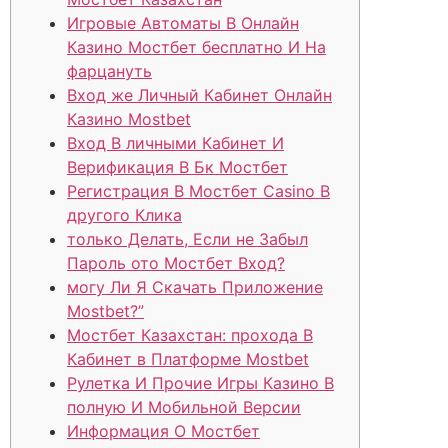
Игровые Автоматы В Онлайн
Казино Мостбет бесплатно И На
фарцануть
Вход же Личный Кабинет Онлайн
Казино Mostbet
Вход В личными Кабинет И
Верификация В Бк Мостбет
Регистрация В Мостбет Casino В
другого Клика
только Делать, Если не Забыл
Пароль ото Мостбет Вход?
могу Ли Я Скачать Приложение
Mostbet?”
Мостбет Казахстан: прохода В
Кабинет в Платформе Mostbet
Рулетка И Прочие Игры Казино В
полную И Мобильной Версии
Информация О Мостбет