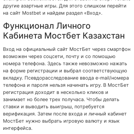
другие азартные игры. Для этого слишком перейти
на сайт Mostbet и найдем раздел «Вход».
Функционал Личного
Кабинета Мостбет Казахстан
Вход на официальный сайт МостБет через смартфон
возможен через соцсети, почту и со помощью
номера телефона. Здесь также невозможно нажать
на форме регистрации и выбрал соответствующую
вкладку. Псевдорасследование ввода e-mail/номера
телефона и пароля нельзя начинать игру. В МостБет
регистрация доходит в несколько кликов и
занимает но более трех получаса. Чтобы делать
ставки и выводить выигрыш, потребуется
верификация. Затем после входа и личный кабинет
МостБет нужно выбрать игровую валюту и язык
интерфейса.