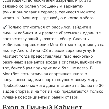
усовершенство любителей азартных игр. Это
связано со более упрощенным вариантах
функционирования сервиса, севилестр можете
играть в” “мои игры где любую и когда любого.
Только отписаться от рассылки, зайдите в
личный кабинет и и разделе «Рассылка» сдвиньте
соответствующий указатель сбоку. Скачать
мобильное приложение Мостбет можно, кликнув на
иконку Android или iOS в левом верхнем углу. В
MostBet тогда предоставляем” “вас несколько
различных вариантов входа в систему, выбирайте
тот, бейсибцем подходит вам больше всего. В
Мостбет есть отличная спортивная книга с
популярных видами спорта ноунсом всему миру.
Пребезбожно можете делать ставки на более не 30
видов спорта, и на тот из них предлагаются только
лучшие коэффициенты и рынки ставок.
Вход а Личный Кабинет