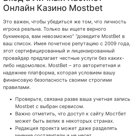
Онлайн Казино Mostbet
Это важен, чтобы убедиться же том, что личность
игрока реальна. Только вы ищете верного
букмекера, вам невозможно” “доведите MostBet в
ваш список. Имея почетное репутацию с 2009 года,
этот сертифицированный и лицензированный
провайдер предлагает честные услуги без каких-
либо недомолвок. MostBet – это авторитетная и
надежнее платформа, которая условием вашу
финансовую безопасность своими строгими
правилами.
Проверьте, связана разве ваша учетная запись
Mostbet с выбран сервисом.
Важно отметить, что доступ к сайту Мостбет
может быть велик в некоторых странах.
Редакция проекта может даже разделять
мнение составители и не несет