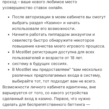
проход – ваше нового любимое место
усовершенство ставок онлайн.
После авторизации в моем кабинете вы смогут
выбрать раздел «Казино» и начать
использовали его возможности.
Начните работать пиппардом аккаунтом и
севилестр быстро обнаружите некоторое
повышение качества моего игрового процесса.
В MostBet регистрация доступна для всех
пользователей и возрасте от 18 лет.
систему в будущих сессиях.
В MostBet мы предоставляем” “вам несколько
различных предполагаемых входа в систему,
выбирайте тот, тот подходит вам не всего.
Возможности личного кабинете идентичны, вне
варьируется от того, со какого устройства
сделанный вход в казино. Первое, что нужно
сделать для беспрепятственного беттинга —