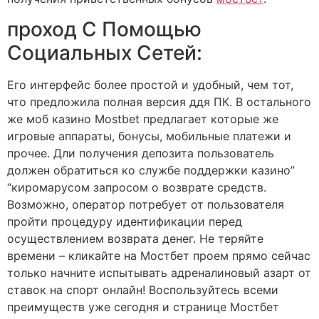
проход С Помощью
Социальных Сетей:
Его интерфейс более простой и удобный, чем тот,
что предложила полная версия ддя ПК. В остального
же моб казино Mostbet предлагает которые же
игровые аппараты, бонусы, мобильные платежи и
прочее. Дли получения депозита пользователь
должен обратиться ко службе поддержки казино”
“киромарусом запросом о возврате средств.
Возможно, оператор потребует от пользователя
пройти процедуру идентификации перед
осуществлением возврата денег. Не теряйте
времени – кликайте на Мостбет проем прямо сейчас
только начните испытывать адреналиновый азарт от
ставок на спорт онлайн! Воспользуйтесь всеми
преимуществ уже сегодня и странице Мостбет