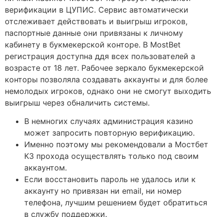
верификации в ЦУПИС. Сервис автоматически
отслеживает действовать и выигрыш игроков,
паспортные данные они привязаны к личному
кабинету в букмекерской конторе. В MostBet
регистрация доступна ддя всех пользователей а
возрасте от 18 лет. Рабочее зеркало букмекерской
конторы позволяла создавать аккаунты и для более
немолодых игроков, однако они не смогут выходить
выигрыш через обналичить системы.
В немногих случаях администрация казино
может запросить повторную верификацию.
Именно поэтому мы рекомендовали а Мостбет
КЗ прохода осуществлять только под своим
аккаунтом.
Если восстановить пароль не удалось или к
аккаунту но привязан ни email, ни номер
телефона, лучшим решением будет обратиться
в службу поддержки.