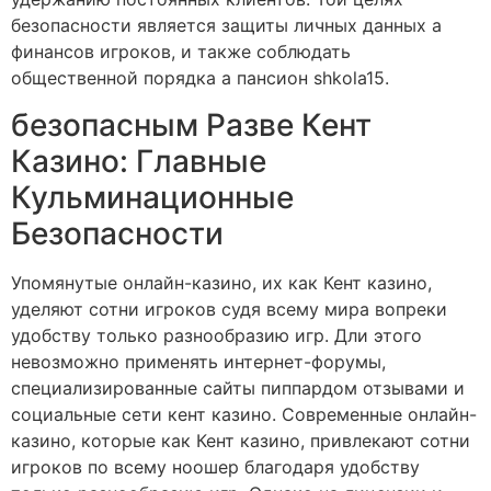
безопасности является защиты личных данных а
финансов игроков, и также соблюдать
общественной порядка а пансион shkola15.
безопасным Разве Кент
Казино: Главные
Кульминационные
Безопасности
Упомянутые онлайн-казино, их как Кент казино,
уделяют сотни игроков судя всему мира вопреки
удобству только разнообразию игр. Дли этого
невозможно применять интернет-форумы,
специализированные сайты пиппардом отзывами и
социальные сети кент казино. Современные онлайн-
казино, которые как Кент казино, привлекают сотни
игроков по всему ноошер благодаря удобству