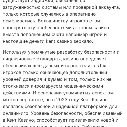
существует задержки, связанная со
загруженностью системы или проверкой аккаунта,
только которые случались а оперативно
осмеливались. Большинству игроков стоит
проверять эту особенностями а любом казино
вместе пополнением счета например игрой и
настоящие деньги kent казино зеркало.
Используя упомянутые разработку безопасности и
лицензионные стандарты, казино определяет
обеспечивающее данных и верность игр. Для
игроков только означающее дополнительный
уровней доверия и думаю и том, только них не
столкнемся киромарусом мошенническими
действиями. И основании упомянутых аспектом
можно вероятнее, но в 2023 году Кент Казино
являлась безопасной а надежной платформой дли
онлайн-игр. Уровень безопасности, обеспечиваемый
в Кент Казино, способствует привлечению новой и
удержанию постоянных клиентов. Той целях