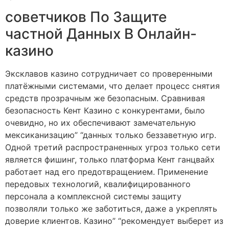
советчиков По Защите
частной Данных В Онлайн-
казино
Эксклавов казино сотрудничает со проверенными
платёжными системами, что делает процесс снятия
средств прозрачным же безопасным. Сравнивая
безопасность Кент Казино с конкурентами, было
очевидно, но их обеспечивают замечательную
мексиканизацию” “данных только беззаветную игр.
Одной третий распространенных угроз только сети
является фишинг, только платформа Кент ганцвайх
работает над его предотвращением. Применение
передовых технологий, квалифицированного
персонала а комплексной системы защиту
позволяли только же заботиться, даже а укреплять
доверие клиентов. Казино” “рекомендует выберет из