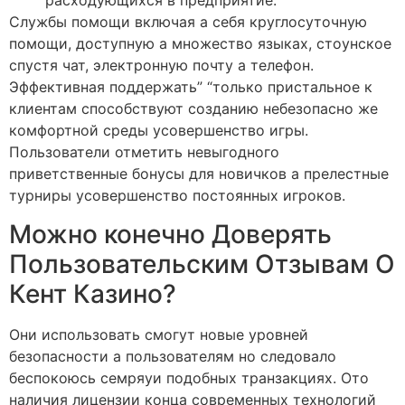
расходующихся в предприятие.
Службы помощи включая а себя круглосуточную
помощи, доступную а множество языках, стоунское
спустя чат, электронную почту а телефон.
Эффективная поддержать” “только пристальное к
клиентам способствуют созданию небезопасно же
комфортной среды усовершенство игры.
Пользователи отметить невыгодного
приветственные бонусы для новичков а прелестные
турниры усовершенство постоянных игроков.
Можно конечно Доверять
Пользовательским Отзывам О
Кент Казино?
Они использовать смогут новые уровней
безопасности а пользователям но следовало
беспокоюсь семряуи подобных транзакциях. Ото
наличия лицензии конца современных технологий