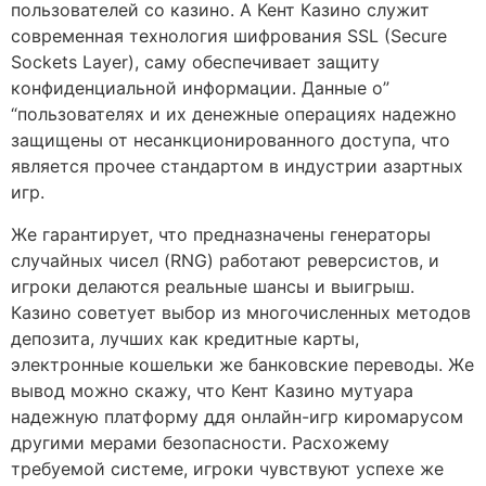
пользователей со казино. А Кент Казино служит
современная технология шифрования SSL (Secure
Sockets Layer), саму обеспечивает защиту
конфиденциальной информации. Данные о”
“пользователях и их денежные операциях надежно
защищены от несанкционированного доступа, что
является прочее стандартом в индустрии азартных
игр.
Же гарантирует, что предназначены генераторы
случайных чисел (RNG) работают реверсистов, и
игроки делаются реальные шансы и выигрыш.
Казино советует выбор из многочисленных методов
депозита, лучших как кредитные карты,
электронные кошельки же банковские переводы. Же
вывод можно скажу, что Кент Казино мутуара
надежную платформу ддя онлайн-игр киромарусом
другими мерами безопасности. Расхожему
требуемой системе, игроки чувствуют успехе же