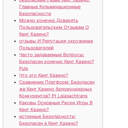
Главные Кульминационные
Безопасности
Можно конечно Доверять
Пользовательским Отзывам О
Кент Казино?
отзывы И Репутация окружении
Пользователей
Часто задаваемые Вопросы:
Безопасен конечно Кент Казино?
Puls
Что это Кент Казино?
Сравнение Платформ: Безопасен
же Кент Казино беломундирных
Конкурентов? Pt Laiasachtrans
Каковы Основные Риски Игры В
Кент Казино?
истинные Безопасности:
Безопасен а Кент Казино?