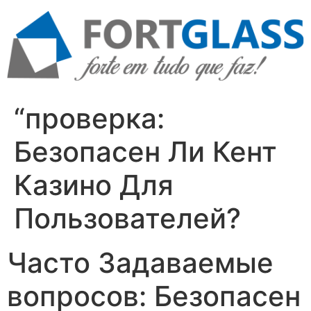
Ir
para
o
conteúdo
“проверка:
Безопасен Ли Кент
Казино Для
Пользователей?
Часто Задаваемые
вопросов: Безопасен