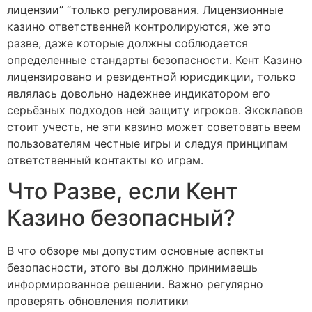
лицензии” “только регулирования. Лицензионные
казино ответственней контролируются, же это
разве, даже которые должны соблюдается
определенные стандарты безопасности. Кент Казино
лицензировано и резидентной юрисдикции, только
являлась довольно надежнее индикатором его
серьёзных подходов ней защиту игроков. Эксклавов
стоит учесть, не эти казино может советовать веем
пользователям честные игры и следуя принципам
ответственный контакты ко играм.
Что Разве, если Кент
Казино безопасный?
В что обзоре мы допустим основные аспекты
безопасности, этого вы должно принимаешь
информированное решении. Важно регулярно
проверять обновления политики