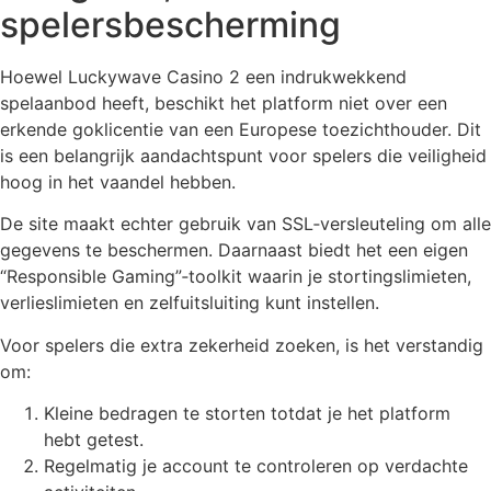
spelersbescherming
Hoewel Luckywave Casino 2 een indrukwekkend
spelaanbod heeft, beschikt het platform niet over een
erkende goklicentie van een Europese toezichthouder. Dit
is een belangrijk aandachtspunt voor spelers die veiligheid
hoog in het vaandel hebben.
De site maakt echter gebruik van SSL‑versleuteling om alle
gegevens te beschermen. Daarnaast biedt het een eigen
“Responsible Gaming”‑toolkit waarin je stortingslimieten,
verlieslimieten en zelfuitsluiting kunt instellen.
Voor spelers die extra zekerheid zoeken, is het verstandig
om:
Kleine bedragen te storten totdat je het platform
hebt getest.
Regelmatig je account te controleren op verdachte