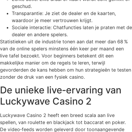
geschud.
Transparantie: Je ziet de dealer en de kaarten,
waardoor je meer vertrouwen krijgt.
Sociale interactie: Chatfuncties laten je praten met de
dealer en andere spelers.
Statistieken uit de industrie tonen aan dat meer dan 68 %
van de online spelers minstens één keer per maand een
live tafel bezoekt. Voor beginners betekent dit een
makkelijke manier om de regels te leren, terwijl
gevorderden de kans hebben om hun strategieën te testen
zonder de druk van een fysiek casino.
De unieke live‑ervaring van
Luckywave Casino 2
Luckywave Casino 2 heeft een breed scala aan live
spellen, van roulette en blackjack tot baccarat en poker.
De video‑feeds worden geleverd door toonaangevende