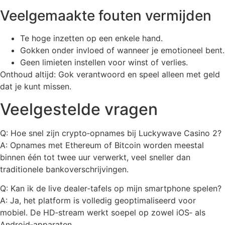
Veelgemaakte fouten vermijden
Te hoge inzetten op een enkele hand.
Gokken onder invloed of wanneer je emotioneel bent.
Geen limieten instellen voor winst of verlies.
Onthoud altijd: Gok verantwoord en speel alleen met geld
dat je kunt missen.
Veelgestelde vragen
Q: Hoe snel zijn crypto‑opnames bij Luckywave Casino 2?
A: Opnames met Ethereum of Bitcoin worden meestal
binnen één tot twee uur verwerkt, veel sneller dan
traditionele bankoverschrijvingen.
Q: Kan ik de live dealer‑tafels op mijn smartphone spelen?
A: Ja, het platform is volledig geoptimaliseerd voor
mobiel. De HD‑stream werkt soepel op zowel iOS‑ als
Android‑apparaten.