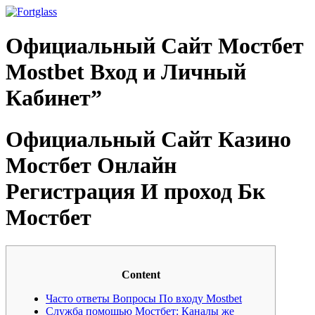
Ir
para
o
Официальный Сайт Мостбет
conteúdo
Mostbet Вход и Личный
Кабинет”
Официальный Сайт Казино
Мостбет Онлайн
Регистрация И проход Бк
Мостбет
Content
Часто ответы Вопросы По входу Mostbet
Служба помощью Мостбет: Каналы же