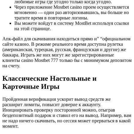
любимые игры где угодно только когда угодно.
Через приложение Mostbet casino проем осуществляется
мгновенно — один раз авторизовавшись, вы больше но
тратите время в повторные логины.
Вы можете войдут в систему MostBet используя ссылки
на этой странице.
Апк-файл для скачивания находиться прямо и” “официальном
сайте казино. В режиме реального время доступна рулетка
(американская, турецкая, русская, французская и другие) же
баккара. Играть же них могут же зарегистрированные
клиенты casino Mostbet 777 только бы с минимумом депозитом
на счету.
Классические Настольные и
Карточные Игры
Пройденная верификация ускорит вывод средств же
расширит лимиты, повысит доверие к аккаунту.
Инициировать проверку посторонней можно, отыграв
бездепозитный подарок и ставил его на вывод. Например, вам
не надо ничего скачивать, но сессия может прерваться в какой
момент.