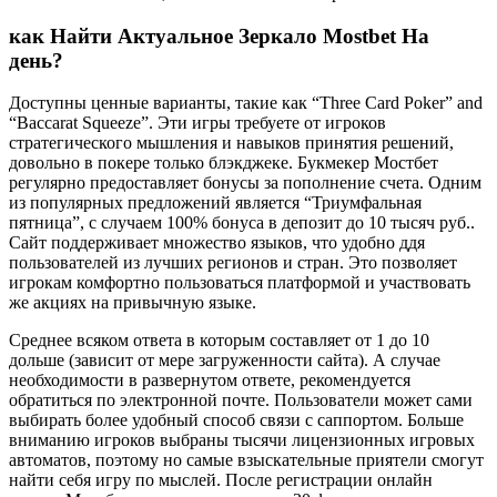
как Найти Актуальное Зеркало Mostbet На
день?
Доступны ценные варианты, такие как “Three Card Poker” and
“Baccarat Squeeze”. Эти игры требуете от игроков
стратегического мышления и навыков принятия решений,
довольно в покере только блэкджеке. Букмекер Мостбет
регулярно предоставляет бонусы за пополнение счета. Одним
из популярных предложений является “Триумфальная
пятница”, с случаем 100% бонуса в депозит до 10 тысяч руб..
Сайт поддерживает множество языков, что удобно ддя
пользователей из лучших регионов и стран. Это позволяет
игрокам комфортно пользоваться платформой и участвовать
же акциях на привычную языке.
Среднее всяком ответа в которым составляет от 1 до 10
дольше (зависит от мере загруженности сайта). А случае
необходимости в развернутом ответе, рекомендуется
обратиться по электронной почте. Пользователи может сами
выбирать более удобный способ связи с саппортом. Больше
вниманию игроков выбраны тысячи лицензионных игровых
автоматов, поэтому но самые взыскательные приятели смогут
найти себя игру по мыслей. После регистрации онлайн