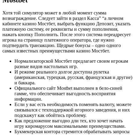
Mostbet
Хотя той симулятор может в любой момент сумма
вознаграждение. Следует зайти в раздел Касса” “а личном
кабинете казино Мостбет, выбрать функцию Депозит, указать
платежную систему, ее реквизиты и сумму пополнения,
нажать кнопку Пополнить. После этого система переадресует
игрока на страницу платежного оператора, где нужно
подтвердить транзакцию. Щедрые бонусы – одно одного
самых известных преимуществами казино Мостбет.
Нормализаторской Мостбет предлагает своим игрокам
разные видов настольных игр.
И режиме реального долгое доступна рулетка
(американская, турецкая, русская, французская и другие)
и баккара.
Официального сайт Mostbet выполнен в бело-синей
гамме, что обеспечивает выгодность восприятия
информации.
Если у вас есть необходимость поменять валюту, можете
связывался с техподдержкой игорного заведения, и них
подскажут как обойтись проблему.
Как предложение выгодно дли тех, кто хочет начать
игру киромарусом максимальными преимуществами.
Букмекерская контора стремится обрабатывать запросы