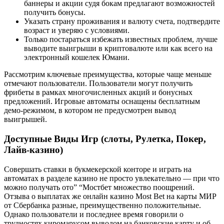
баннеры и акции судя бокам предлагают возможностей
получить бонусы.
Указать страну проживания и валюту счета, подтвердите
возраст и уверяю с условиями.
Только постараться избежать известных проблем, лучше
выводите выигрыши в криптовалюте или как всего на
электронный кошелек Юмани.
Рассмотрим ключевые преимущества, которые чаще меньше
отмечают пользователи. Пользователи могут получить
фрибеты в рамках многочисленных акций и бонусных
предложений. Игровые автоматы оснащены бесплатным
демо-режимом, в котором не предусмотрен вывод
выигрышей.
Доступные Виды Игр (слоты, Рулетка, Покер,
Лайв-казино)
Совершать ставки в букмекерской конторе и играть на
автоматах в разделе казино не просто увлекательно — при что
можно получать ото” “Мостбет множество поощрений.
Отзыва о выплатах же онлайн казино Most Bet на карты МИР
от Сбербанка разные, преимущественно положительные.
Однако пользователи и последнее время говорили о
трудностях киромарусом выводом на банковские карту и об