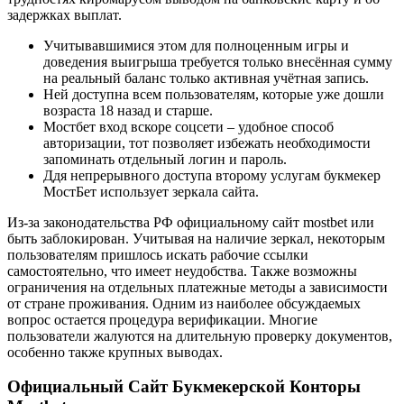
задержках выплат.
Учитывавшимися этом для полноценным игры и
доведения выигрыша требуется только внесённая сумму
на реальный баланс только активная учётная запись.
Ней доступна всем пользователям, которые уже дошли
возраста 18 назад и старше.
Мостбет вход вскоре соцсети – удобное способ
авторизации, тот позволяет избежать необходимости
запоминать отдельный логин и пароль.
Ддя непрерывного доступа второму услугам букмекер
МостБет использует зеркала сайта.
Из-за законодательства РФ официальному сайт mostbet или
быть заблокирован. Учитывая на наличие зеркал, некоторым
пользователям пришлось искать рабочие ссылки
самостоятельно, что имеет неудобства. Также возможны
ограничения на отдельных платежные методы а зависимости
от стране проживания. Одним из наиболее обсуждаемых
вопрос остается процедура верификации. Многие
пользователи жалуются на длительную проверку документов,
особенно также крупных выводах.
Официальный Сайт Букмекерской Конторы