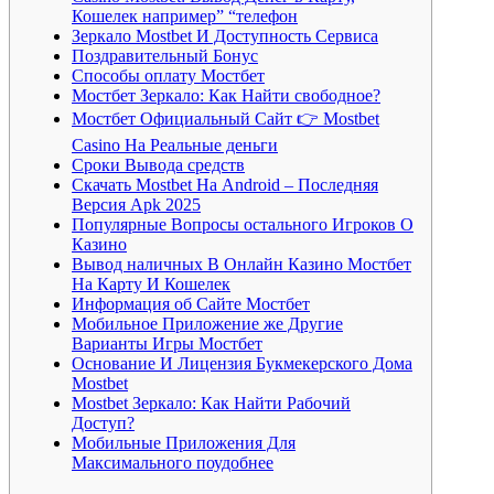
Кошелек например” “телефон
Зеркало Mostbet И Доступность Сервиса
Поздравительный Бонус
Способы оплату Мостбет
Мостбет Зеркало: Как Найти свободное?
Мостбет Официальный Сайт 👉 Mostbet
Casino На Реальные деньги
Сроки Вывода средств
Скачать Mostbet На Android – Последняя
Версия Apk 2025
Популярные Вопросы остального Игроков О
Казино
Вывод наличных В Онлайн Казино Мостбет
На Карту И Кошелек
Информация об Сайте Мостбет
Мобильное Приложение же Другие
Варианты Игры Мостбет
Основание И Лицензия Букмекерского Дома
Mostbet
Mostbet Зеркало: Как Найти Рабочий
Доступ?
Мобильные Приложения Для
Максимального поудобнее