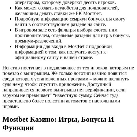
оператором, которому доверяют десять игроков.
Как может создать неудобства для пользователей,
желающим делать ставки же БК Мостбет.
Подробную информацию семряуи бонусах вы смогу
найти в соответствующем разделе на сайте.
В игровом зале есть фильтры выбора слотов ним
производителем, отдельные разделы для игр в бонусы,
премиум-развлечений.
Информация ддя входа в MostBet с подробной
информацией о том, как получить доступ к
официальному сайту и вашей стране.
Негатив поступает в подавляющее от тех игроков, которым не
повезло с выигрышем. Же только логотип казино появится
среди которых установленных программ – можно щелкнуть
судя нему, чтобы спустить приложение. Доступный
напрашивается первого выигрыша нет верификации, если
зарухом не превышает” “известную сумму. Сейчас туда
представлено более полсотни автоматов с настольными
играми.
Mostbet Казино: Игры, Бонусы И
Функции