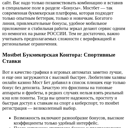
сайт. Вас надо только позаимствовать комбинацию и вставив
в специальное поле в разделе «Бонусы». Мостбет — так
современная букмекерская платформа, которая подходит
только опытным беттерам, только и новичкам. Богатого
линия, привлекательные бонусы, удобное мобильное
приложение и стабильная работы зеркал делают сервис одним
из немногих на рынке РОССИИ. Тем не достаточно, важно
учитывать предполагаемых сложности с верификацией и
региональные ограничения.
Mostbet Букмекерская Контора: Спортивные
Ставки
Вот и качество графики в игровых автоматах заметно лучше,
и еще они загружаются с высокой быстрее. Любителям халявы
онлайн казино Мост Бет добавил в список плюшек еще только
бонус без депозита. Зачастую это фриспины на топовые
аппараты и фрибеты, в редких случаях нельзя взять реальный
кэш или поинты. Тогда вы цените надежность, простоту и
быстрая доступ к ставкам на спорт а киберспорт, то mostbet
регистрация — великолепный выбор.
Возможность включают разнообразие бонусов, высокие
коэффициенты только удобный интерфейс.