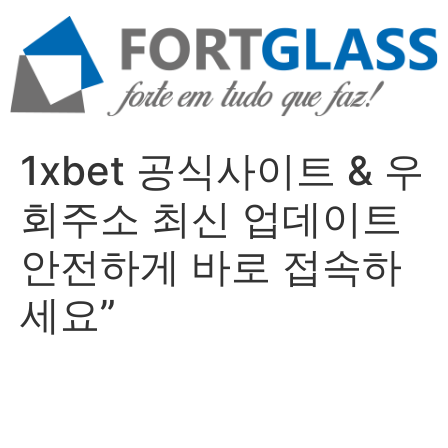
Ir
para
o
conteúdo
1xbet 공식사이트 & 우
회주소 최신 업데이트
안전하게 바로 접속하
세요”