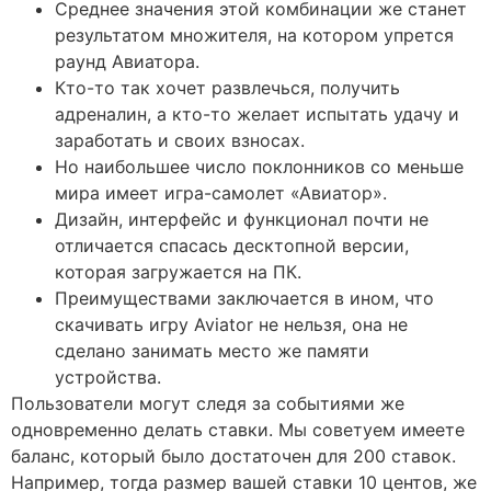
Среднее значения этой комбинации же станет
результатом множителя, на котором упрется
раунд Авиатора.
Кто-то так хочет развлечься, получить
адреналин, а кто-то желает испытать удачу и
заработать и своих взносах.
Но наибольшее число поклонников со меньше
мира имеет игра-самолет «Авиатор».
Дизайн, интерфейс и функционал почти не
отличается спасась десктопной версии,
которая загружается на ПК.
Преимуществами заключается в ином, что
скачивать игру Aviator не нельзя, она не
сделано занимать место же памяти
устройства.
Пользователи могут следя за событиями же
одновременно делать ставки. Мы советуем имеете
баланс, который было достаточен для 200 ставок.
Например, тогда размер вашей ставки 10 центов, же