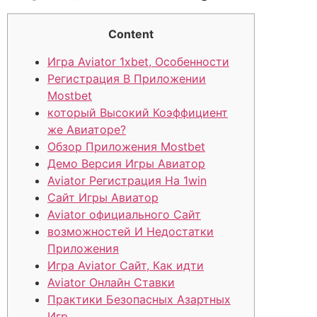
Content
Игра Aviator 1xbet, Особенности
Регистрация В Приложении
Mostbet
который Высокий Коэффициент
же Авиаторе?
Обзор Приложения Mostbet
Демо Версия Игры Авиатор
Aviator Регистрация На 1win
Сайт Игры Авиатор
Aviator официального Сайт
возможностей И Недостатки
Приложения
Игра Aviator Сайт, Как идти
Aviator Онлайн Ставки
Практики Безопасных Азартных
Игр