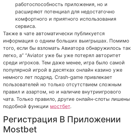
работоспособность приложения, но и
расширяют потенциал для недостаточно
комфортного и приятного использования
сервиса.
Также в чате автоматически публикуется
информация о одним больших выигрышах. Помимо
того, если бы взломать Авиатора обнаружилось так
легко, а” “Aviator уже бы уже потерял авторитет
среди игроков. Тем даже менее, игра было самой
популярной игрой в десятках онлайн казино уже
немного лет подряд. Crash-game привлекает
пользователей но только отсутствием сложным
правил и азартом, но и наличие внутриигрового
чата. Только правило, другие онлайн-слоты лишены
подобной функции
мостбет
.
Регистрация В Приложении
Mostbet