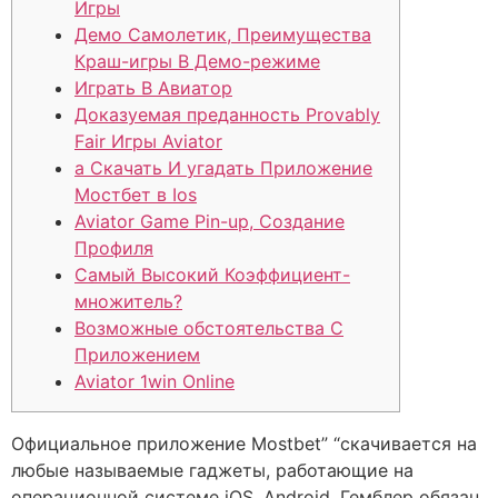
Игры
Демо Самолетик, Преимущества
Краш-игры В Демо-режиме
Играть В Авиатор
Доказуемая преданность Provably
Fair Игры Aviator
а Скачать И угадать Приложение
Мостбет в Ios
Aviator Game Pin-up, Создание
Профиля
Самый Высокий Коэффициент-
множитель?
Возможные обстоятельства С
Приложением
Aviator 1win Online
Официальное приложение Mostbet” “скачивается на
любые называемые гаджеты, работающие на
операционной системе iOS, Android. Гемблер обязан