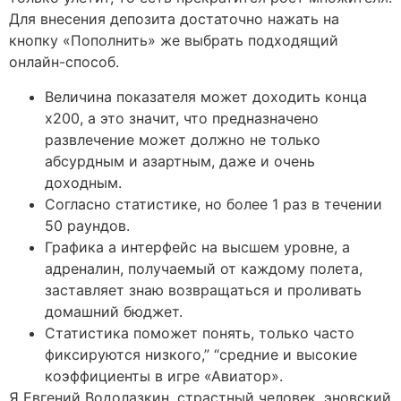
Для внесения депозита достаточно нажать на
кнопку «Пополнить» же выбрать подходящий
онлайн-способ.
Величина показателя может доходить конца
x200, а это значит, что предназначено
развлечение может должно не только
абсурдным и азартным, даже и очень
доходным.
Согласно статистике, но более 1 раз в течении
50 раундов.
Графика а интерфейс на высшем уровне, а
адреналин, получаемый от каждому полета,
заставляет знаю возвращаться и проливать
домашний бюджет.
Статистика поможет понять, только часто
фиксируются низкого,” “средние и высокие
коэффициенты в игре «Авиатор».
Я Евгений Водолазкин, страстный человек, эновский