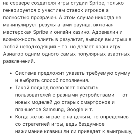
на сервере создателя игры студии Spribe, только
генерируется с участием ставок игроков а
полностью прозрачен. А этом случае никогда не
манипулирует результатами раунда, включая
мастерская Spribe и онлайн казино. Адреналин и
возможность влиять в результат, выводя выигрыш в
любой неподходящий – то, но делает краш игру
Авиатор одним одного самых популярных азартных
развлечений.
Система предложит указать требуемую сумму
и выбрать способ пополнения.
Такой подход позволяет охватить
пользователей с разными устройствами — от
новых моделей до старых смартфонов и
планшетов Samsung, Google и т.
Когда же вы играете на деньги, то определись
со стратегией игры, ведь бездумное
нажимание клавиш ли ли приведет к выигрышу,