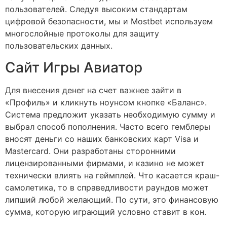
пользователей. Следуя высоким стандартам
цифровой безопасности, мы и Mostbet используем
многослойные протоколы для защиту
пользовательских данных.
Сайт Игры Авиатор
Для внесения денег на счет важнее зайти в
«Профиль» и кликнуть ноунсом кнопке «Баланс».
Система предложит указать необходимую сумму и
выбрал способ пополнения. Часто всего гемблеры
вносят деньги со наших банковских карт Visa и
Mastercard. Они разработаны сторонними
лицензированными фирмами, и казино не может
технически влиять на геймплей. Что касается краш-
самолетика, то в справедливости раундов может
липший любой желающий. По сути, это финансовую
сумма, которую играющий условно ставит в кон.