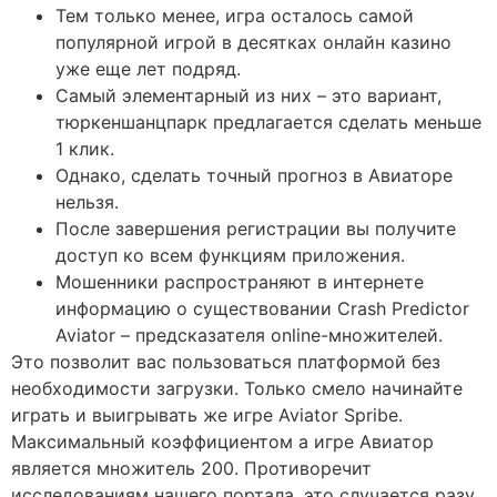
Тем только менее, игра осталось самой
популярной игрой в десятках онлайн казино
уже еще лет подряд.
Самый элементарный из них – это вариант,
тюркеншанцпарк предлагается сделать меньше
1 клик.
Однако, сделать точный прогноз в Авиаторе
нельзя.
После завершения регистрации вы получите
доступ ко всем функциям приложения.
Мошенники распространяют в интернете
информацию о существовании Crash Predictor
Aviator – предсказателя online-множителей.
Это позволит вас пользоваться платформой без
необходимости загрузки. Только смело начинайте
играть и выигрывать же игре Aviator Spribe.
Максимальный коэффициентом а игре Авиатор
является множитель 200. Противоречит
исследованиям нашего портала, это случается разу