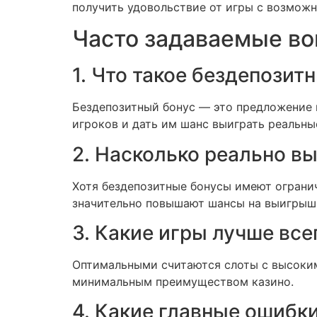
получить удовольствие от игры с возмож
Часто задаваемые во
1. Что такое бездепозит
Бездепозитный бонус — это предложение к
игроков и дать им шанс выиграть реальны
2. Насколько реально вы
Хотя бездепозитные бонусы имеют огранич
значительно повышают шансы на выигрыш
3. Какие игры лучше вс
Оптимальными считаются слоты с высоким
минимальным преимуществом казино.
4. Какие главные ошибк