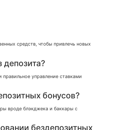
венных средств, чтобы привлечь новых
з депозита?
и правильное управление ставками
депозитных бонусов?
ры вроде блэкджека и баккары с
зовании бездепозитных