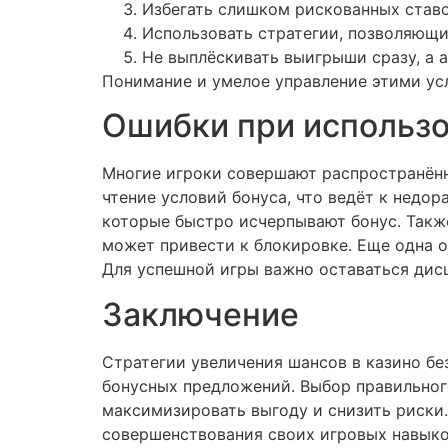
Избегать слишком рискованных ставо
Использовать стратегии, позволяющи
Не выплёскивать выигрыши сразу, а а
Понимание и умелое управление этими ус
Ошибки при использо
Многие игроки совершают распространённ
чтение условий бонуса, что ведёт к недо
которые быстро исчерпывают бонус. Также
может привести к блокировке. Еще одна 
Для успешной игры важно оставаться дисц
Заключение
Стратегии увеличения шансов в казино бе
бонусных предложений. Выбор правильног
максимизировать выгоду и снизить риски.
совершенствования своих игровых навыков