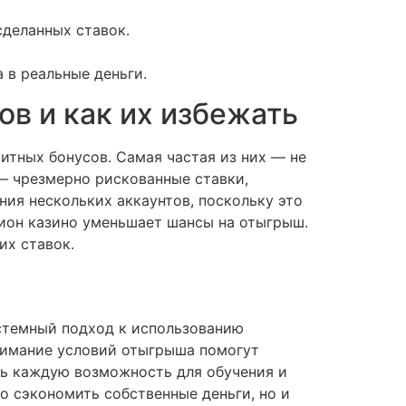
сделанных ставок.
 в реальные деньги.
в и как их избежать
тных бонусов. Самая частая из них — не
 — чрезмерно рискованные ставки,
ия нескольких аккаунтов, поскольку это
ион казино уменьшает шансы на отыгрыш.
их ставок.
истемный подход к использованию
онимание условий отыгрыша помогут
ть каждую возможность для обучения и
о сэкономить собственные деньги, но и