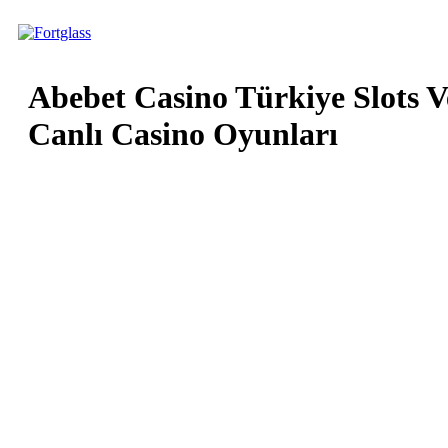
Ir
para
o
conteúdo
Abebet Casino Türkiye Slots V
Canlı Casino Oyunları