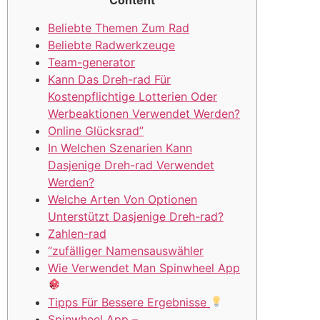
Content
Beliebte Themen Zum Rad
Beliebte Radwerkzeuge
Team-generator
Kann Das Dreh-rad Für
Kostenpflichtige Lotterien Oder
Werbeaktionen Verwendet Werden?
Online Glücksrad”
In Welchen Szenarien Kann
Dasjenige Dreh-rad Verwendet
Werden?
Welche Arten Von Optionen
Unterstützt Dasjenige Dreh-rad?
Zahlen-rad
“zufälliger Namensauswähler
Wie Verwendet Man Spinwheel App
Tipps Für Bessere Ergebnisse
Spinwheel App –