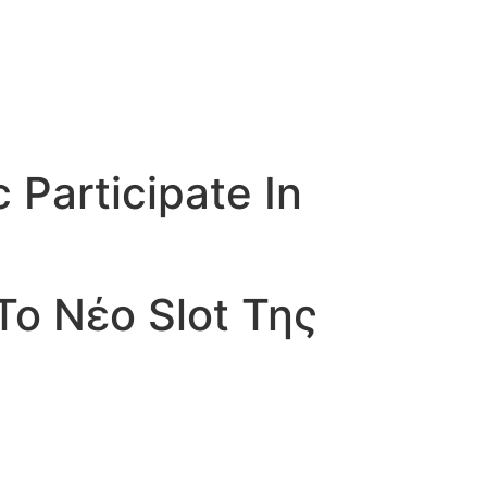
 Participate In
ο Νέο Slot Της