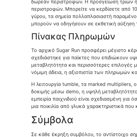
δωρεάν περιστροφών. Η προσγείωση τριών ή
περιστροφών. Μπορείτε να κερδίσετε από 10
γύρου, τα σημεία πολλαπλασιαστή παραμένου
μπορούν να οδηγήσουν σε εκθετική αύξηση 
Πίνακας Πληρωμών
Το αρχικό Sugar Run προσφέρει μέγιστο κέρ
σχεδιάστηκε για παίκτες που επιδιώκουν υψ
μεταβλητότητα και περισσότερες επιλογές μπό
νόμιμη άδεια, η αξιοπιστία των πληρωμών και
Η λειτουργία tumble, τα marked multipliers
δοκιμής μέσω demo, η υψηλή μεταβλητότητα κ
εμπειρία παιχνιδιού είναι σχεδιασμένη για 
μια ποικιλία από γλυκά χαρακτηριστικά που
Σύμβολα
Σε κάθε έκρηξη συμβόλου, το αντίστοιχο ση