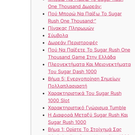
One Thousand Δωρεάν;
Πού Μπορώ Να Παίξω Το Sugar
Rush One Thousand;”
Πίνακας Πληρωμών
Σύμβολα
Δωρεάν Περιστροφές
Πού Να Παίξετε Το Sugar Rush One
Thousand Game Στην Ελλάδα
Πλεονεκτήματα Και Μειονεκτήματα
Του Sugar Dash 1000
Βήμα 5: Ενεργοποίηση Σημείων
Πολλαπλασιαστή
Χαρακτηριστικά Του Sugar Rush
1000 Slot
Χαρακτηριστικό Γνώρισμα Tumble
Η Διαφορά Μεταξύ Sugar Rush Και
Sugar Rush 1000
Βήμα 1: Ορίστε Το Στοίχημά Σας