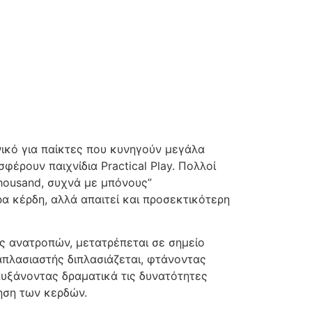
ανικό για παίκτες που κυνηγούν μεγάλα
φέρουν παιχνίδια Practical Play. Πολλοί
housand, συχνά με μπόνους”
ρα κέρδη, αλλά απαιτεί και προσεκτικότερη
ας ανατροπών, μετατρέπεται σε σημείο
απλασιαστής διπλασιάζεται, φτάνοντας
αυξάνοντας δραματικά τις δυνατότητες
ξηση των κερδών.