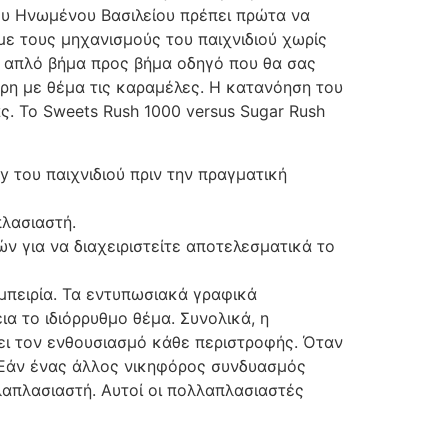
ου Ηνωμένου Βασιλείου πρέπει πρώτα να
 με τους μηχανισμούς του παιχνιδιού χωρίς
ν απλό βήμα προς βήμα οδηγό που θα σας
ρη με θέμα τις καραμέλες. Η κατανόηση του
ας. Το Sweets Rush 1000 versus Sugar Rush
ty του παιχνιδιού πριν την πραγματική
πλασιαστή.
ών για να διαχειριστείτε αποτελεσματικά το
μπειρία. Τα εντυπωσιακά γραφικά
α το ιδιόρρυθμο θέμα. Συνολικά, η
ει τον ενθουσιασμό κάθε περιστροφής. Όταν
. Εάν ένας άλλος νικηφόρος συνδυασμός
λαπλασιαστή. Αυτοί οι πολλαπλασιαστές