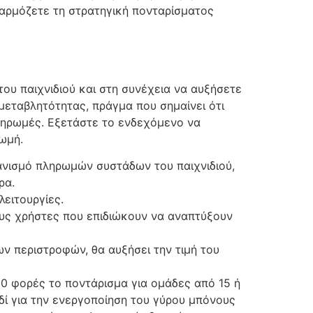
σαρμόζετε τη στρατηγική πονταρίσματος
του παιχνιδιού και στη συνέχεια να αυξήσετε
μεταβλητότητας, πράγμα που σημαίνει ότι
ληρωμές. Εξετάστε το ενδεχόμενο να
ωμή.
χανισμό πληρωμών συστάδων του παιχνιδιού,
ρα.
λειτουργίες.
ους χρήστες που επιδιώκουν να αναπτύξουν
ν περιστροφών, θα αυξήσει την τιμή του
0 φορές το ποντάρισμα για ομάδες από 15 ή
ειδί για την ενεργοποίηση του γύρου μπόνους