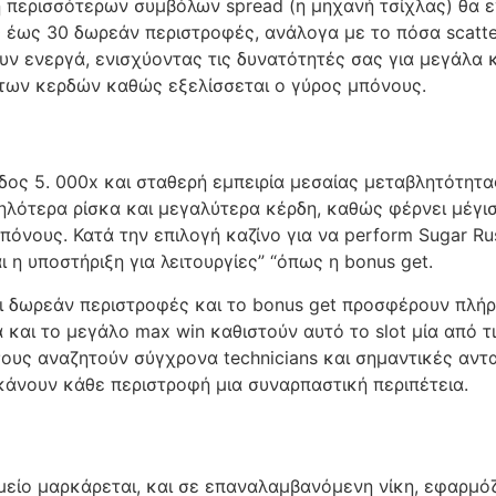
 περισσότερων συμβόλων spread (η μηχανή τσίχλας) θα ε
 έως 30 δωρεάν περιστροφές, ανάλογα με το πόσα scatter
ν ενεργά, ενισχύοντας τις δυνατότητές σας για μεγάλα 
των κερδών καθώς εξελίσσεται ο γύρος μπόνους.
δος 5. 000x και σταθερή εμπειρία μεσαίας μεταβλητότητας
ηλότερα ρίσκα και μεγαλύτερα κέρδη, καθώς φέρνει μέγι
νους. Κατά την επιλογή καζίνο για να perform Sugar Rush
 η υποστήριξη για λειτουργίες” “όπως η bonus get.
, οι δωρεάν περιστροφές και το bonus get προσφέρουν πλ
αι το μεγάλο max win καθιστούν αυτό το slot μία από τι
όσους αναζητούν σύγχρονα technicians και σημαντικές αντα
 κάνουν κάθε περιστροφή μια συναρπαστική περιπέτεια.
μείο μαρκάρεται, και σε επαναλαμβανόμενη νίκη, εφαρμόζ