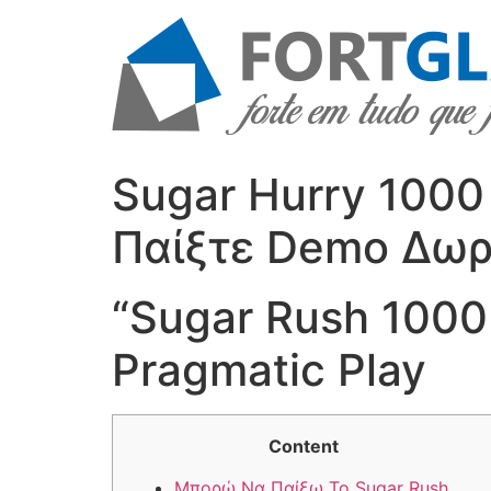
Ir
para
o
conteúdo
Sugar Hurry 1000 
Παίξτε Demo Δωρ
“Sugar Rush 1000
Pragmatic Play
Content
Μπορώ Να Παίξω Το Sugar Rush