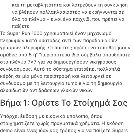
και τη μεταβλητότητα και λατρεύουν τη συγκίνηση
να βλέπουν πολλαπλασιαστές να εκρήγνυνται σε
όλο το πλέγμα – είναι ένα παιχνίδι που πρέπει να
παίξετε.
Το Sugar Run 1000 χρησιμοποιεί έναν μηχανισμό
πληρωμών κατά συστάδες αντί των παραδοσιακών
γραμμών πληρωμής. Οι παίκτες πρέπει να τοποθετήσουν
ομάδες από 5 ή” “περισσότερα ίδια σύμβολα οπουδήποτε
στο πλέγμα 7×7 για να δημιουργήσουν νικηφόρους
συνδυασμούς. Αυτό το σύστημα επιτρέπει πολλαπλά
κέρδη σε μία μόνο περιστροφή και λειτουργεί σε
συνδυασμό με τη λειτουργία tumble για τη δημιουργία
αλυσιδωτών αντιδράσεων γλυκών νικών.
Βήμα 1: Ορίστε Το Στοίχημά Σας
Υπάρχει έκδοση με εικονικό υπόλοιπο, όπου
στοιχηματίζετε χωρίς πραγματικά χρήματα. Η έκδοση
demo είναι ένας ιδανικός τρόπος για να παίξετε Sugars