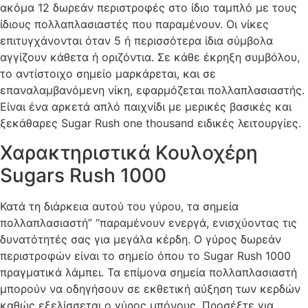
ακόμα 12 δωρεάν περιστροφές στο ίδιο ταμπλό με τους
ίδιους πολλαπλασιαστές που παραμένουν. Οι νίκες
επιτυγχάνονται όταν 5 ή περισσότερα ίδια σύμβολα
αγγίζουν κάθετα ή οριζόντια. Σε κάθε έκρηξη συμβόλου,
το αντίστοιχο σημείο μαρκάρεται, και σε
επαναλαμβανόμενη νίκη, εφαρμόζεται πολλαπλασιαστής.
Είναι ένα αρκετά απλό παιχνίδι με μερικές βασικές και
ξεκάθαρες Sugar Rush one thousand ειδικές λειτουργίες.
Χαρακτηριστικά Κουλοχέρη
Sugars Rush 1000
Κατά τη διάρκεια αυτού του γύρου, τα σημεία
πολλαπλασιαστή” “παραμένουν ενεργά, ενισχύοντας τις
δυνατότητές σας για μεγάλα κέρδη. Ο γύρος δωρεάν
περιστροφών είναι το σημείο όπου το Sugar Rush 1000
πραγματικά λάμπει. Τα επίμονα σημεία πολλαπλασιαστή
μπορούν να οδηγήσουν σε εκθετική αύξηση των κερδών
καθώς εξελίσσεται ο γύρος μπόνους. Προσέξτε για