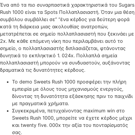
Ένα από τα πιο συναρπαστικά χαρακτηριστικά του Sugars
Rush 1000 είναι τα Spots Πολλαπλασιαστή. Όταν μια θέση
συμβόλου συμβάλλει σε” “ένα κέρδος για δεύτερη φορά
κατά τη διάρκεια μιας ακολουθίας ανατροπών,
μετατρέπεται σε σημείο πολλαπλασιαστή που ξεκινάει με
2x. Με κάθε επόμενη νίκη που περιλαμβάνει αυτό το
σημείο, ο πολλαπλασιαστής διπλασιάζεται, φτάνοντας
δυνητικά το εκπληκτικό 1. 024x. Πολλαπλά σημεία
πολλαπλασιαστή μπορούν να συνδυαστούν, αυξάνοντας
δραματικά τις δυνατότητες κέρδους.
Το demo Sweets Rush 1000 προσφέρει την πλήρη
εμπειρία με όλους τους μηχανισμούς ενεργούς,
δίνοντας τη δυνατότητα εξάσκησης πριν το παιχνίδι
με πραγματικά χρήματα.
Συγκεκριμένα, πετυχαίνοντας maximum win στο
Sweets Rush 1000, μπορείτε να έχετε κέρδος μέχρι
και twenty five. 000x την αξία του πονταρίσματός
σας.