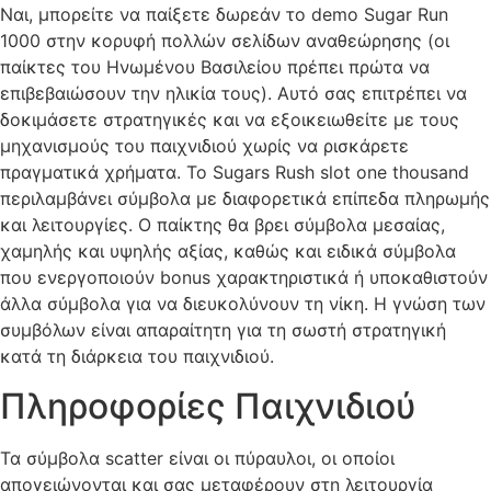
Ναι, μπορείτε να παίξετε δωρεάν το demo Sugar Run
1000 στην κορυφή πολλών σελίδων αναθεώρησης (οι
παίκτες του Ηνωμένου Βασιλείου πρέπει πρώτα να
επιβεβαιώσουν την ηλικία τους). Αυτό σας επιτρέπει να
δοκιμάσετε στρατηγικές και να εξοικειωθείτε με τους
μηχανισμούς του παιχνιδιού χωρίς να ρισκάρετε
πραγματικά χρήματα. Το Sugars Rush slot one thousand
περιλαμβάνει σύμβολα με διαφορετικά επίπεδα πληρωμής
και λειτουργίες. Ο παίκτης θα βρει σύμβολα μεσαίας,
χαμηλής και υψηλής αξίας, καθώς και ειδικά σύμβολα
που ενεργοποιούν bonus χαρακτηριστικά ή υποκαθιστούν
άλλα σύμβολα για να διευκολύνουν τη νίκη. Η γνώση των
συμβόλων είναι απαραίτητη για τη σωστή στρατηγική
κατά τη διάρκεια του παιχνιδιού.
Πληροφορίες Παιχνιδιού
Τα σύμβολα scatter είναι οι πύραυλοι, οι οποίοι
απογειώνονται και σας μεταφέρουν στη λειτουργία