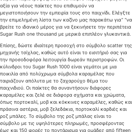
αξία για νέους παίκτες που επιθυμούν να
μεγιστοποιήσουν την εμπειρία τους στο παιχνίδι. Ελέγξτε
την επιμελημένη λίστα των καζίνο μας παρακάτω για” “να
βρείτε το ιδανικό μέρος για να ξεκινήσετε την περιπέτεια
Sugar Rush one thousand με μερικά επιπλέον γλυκαντικά.
Επίσης, δώστε ιδιαίτερη προσοχή στο σύμβολο scatter της
μηχανής τσίχλας, καθώς αυτό είναι το εισιτήριό σας για
την προσοδοφόρα λειτουργία δωρεάν περιστροφών. Οι
κύλινδροι του Sugar Rush 1000 είναι γεμάτοι με μια
ποικιλία από πολύχρωμα σύμβολα καραμέλας που
ταιριάζουν απόλυτα με το ζαχαρούχο θέμα του
παιχνιδιού. Οι παίκτες θα συναντήσουν διάφορες
καραμέλες και ζελέ σε διάφορα σχήματα και χρώματα,
όπως πορτοκαλί, μοβ και κόκκινες καραμέλες, καθώς και
πράσινα αστέρια, μοβ ζελεδάκια, πορτοκαλί καρδιές και
ροζ μπάλες. Το σύμβολο της ροζ μπάλας είναι το
σύμβολο με τις υψηλότερες πληρωμές, προσφέροντας
έως και 150 φορές το ποντάρισμα για ομάδες από fifteen