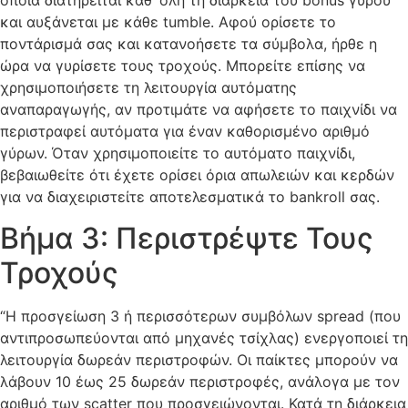
οποία διατηρείται καθ’ όλη τη διάρκεια του bonus γύρου
και αυξάνεται με κάθε tumble. Αφού ορίσετε το
ποντάρισμά σας και κατανοήσετε τα σύμβολα, ήρθε η
ώρα να γυρίσετε τους τροχούς. Μπορείτε επίσης να
χρησιμοποιήσετε τη λειτουργία αυτόματης
αναπαραγωγής, αν προτιμάτε να αφήσετε το παιχνίδι να
περιστραφεί αυτόματα για έναν καθορισμένο αριθμό
γύρων. Όταν χρησιμοποιείτε το αυτόματο παιχνίδι,
βεβαιωθείτε ότι έχετε ορίσει όρια απωλειών και κερδών
για να διαχειριστείτε αποτελεσματικά το bankroll σας.
Βήμα 3: Περιστρέψτε Τους
Τροχούς
“Η προσγείωση 3 ή περισσότερων συμβόλων spread (που
αντιπροσωπεύονται από μηχανές τσίχλας) ενεργοποιεί τη
λειτουργία δωρεάν περιστροφών. Οι παίκτες μπορούν να
λάβουν 10 έως 25 δωρεάν περιστροφές, ανάλογα με τον
αριθμό των scatter που προσγειώνονται. Κατά τη διάρκεια