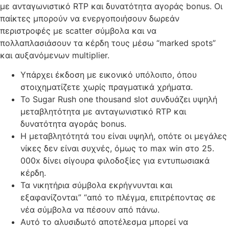
με ανταγωνιστικό RTP και δυνατότητα αγοράς bonus. Οι
παίκτες μπορούν να ενεργοποιήσουν δωρεάν
περιστροφές με scatter σύμβολα και να
πολλαπλασιάσουν τα κέρδη τους μέσω “marked spots”
και αυξανόμενων multiplier.
Υπάρχει έκδοση με εικονικό υπόλοιπο, όπου
στοιχηματίζετε χωρίς πραγματικά χρήματα.
Το Sugar Rush one thousand slot συνδυάζει υψηλή
μεταβλητότητα με ανταγωνιστικό RTP και
δυνατότητα αγοράς bonus.
Η μεταβλητότητά του είναι υψηλή, οπότε οι μεγάλες
νίκες δεν είναι συχνές, όμως το max win στο 25.
000x δίνει σίγουρα φιλοδοξίες για εντυπωσιακά
κέρδη.
Τα νικητήρια σύμβολα εκρήγνυνται και
εξαφανίζονται” “από το πλέγμα, επιτρέποντας σε
νέα σύμβολα να πέσουν από πάνω.
Αυτό το αλυσιδωτό αποτέλεσμα μπορεί να