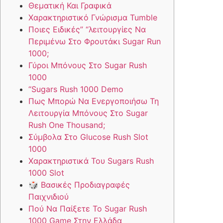
Θεματική Και Γραφικά
Χαρακτηριστικό Γνώρισμα Tumble
Ποιες Ειδικές” “λειτουργίες Να
Περιμένω Στο Φρουτάκι Sugar Run
1000;
Γύροι Μπόνους Στο Sugar Rush
1000
“Sugars Rush 1000 Demo
Πως Μπορώ Να Ενεργοποιήσω Τη
Λειτουργία Μπόνους Στο Sugar
Rush One Thousand;
Σύμβολα Στο Glucose Rush Slot
1000
Χαρακτηριστικά Του Sugars Rush
1000 Slot
🎲 Βασικές Προδιαγραφές
Παιχνιδιού
Πού Να Παίξετε Το Sugar Rush
1000 Game Στην Ελλάδα