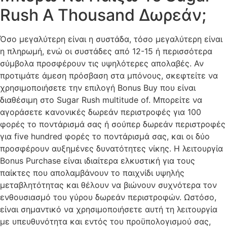
Rush A Thousand Δωρεάν;
Όσο μεγαλύτερη είναι η συστάδα, τόσο μεγαλύτερη είναι
η πληρωμή, ενώ οι συστάδες από 12-15 ή περισσότερα
σύμβολα προσφέρουν τις υψηλότερες απολαβές. Αν
προτιμάτε άμεση πρόσβαση στα μπόνους, σκεφτείτε να
χρησιμοποιήσετε την επιλογή Bonus Buy που είναι
διαθέσιμη στο Sugar Rush multitude of. Μπορείτε να
αγοράσετε κανονικές δωρεάν περιστροφές για 100
φορές το ποντάρισμά σας ή σούπερ δωρεάν περιστροφές
για five hundred φορές το ποντάρισμά σας, και οι δύο
προσφέρουν αυξημένες δυνατότητες νίκης. Η λειτουργία
Bonus Purchase είναι ιδιαίτερα ελκυστική για τους
παίκτες που απολαμβάνουν το παιχνίδι υψηλής
μεταβλητότητας και θέλουν να βιώνουν συχνότερα τον
ενθουσιασμό του γύρου δωρεάν περιστροφών. Ωστόσο,
είναι σημαντικό να χρησιμοποιήσετε αυτή τη λειτουργία
με υπευθυνότητα και εντός του προϋπολογισμού σας,