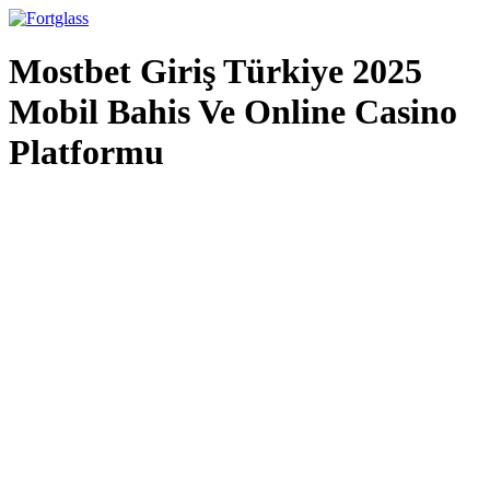
Ir
para
o
Mostbet Giriş Türkiye 2025
conteúdo
Mobil Bahis Ve Online Casino
Platformu