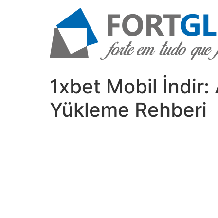
Ir
para
o
conteúdo
1xbet Mobil İndir
Yükleme Rehberi