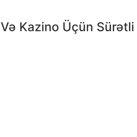
Və Kazino Üçün Sürətli 