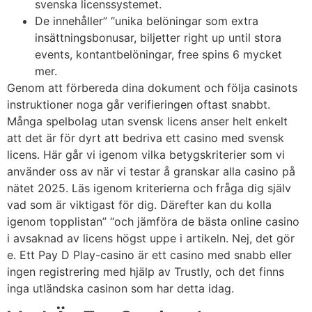
svenska licenssystemet.
De innehåller” “unika belöningar som extra
insättningsbonusar, biljetter right up until stora
events, kontantbelöningar, free spins 6 mycket
mer.
Genom att förbereda dina dokument och följa casinots
instruktioner noga går verifieringen oftast snabbt.
Många spelbolag utan svensk licens anser helt enkelt
att det är för dyrt att bedriva ett casino med svensk
licens. Här går vi igenom vilka betygskriterier som vi
använder oss av när vi testar å granskar alla casino på
nätet 2025. Läs igenom kriterierna och fråga dig själv
vad som är viktigast för dig. Därefter kan du kolla
igenom topplistan” “och jämföra de bästa online casino
i avsaknad av licens högst uppe i artikeln. Nej, det gör
e. Ett Pay D Play-casino är ett casino med snabb eller
ingen registrering med hjälp av Trustly, och det finns
inga utländska casinon som har detta idag.