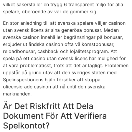
vilket säkerställer en trygg 6 transparent miljö för alla
spelare, oberoende av var de gömmer sig.
En stor anledning till att svenska spelare väljer casinon
utan svensk licens är sina generösa bonusar. Medan
svenska casinon innehåller begränsningar på bonusar,
erbjuder utländska casinon ofta välkomstbonusar,
reloadbonusar, cashback och lojalitetsprogram. Att
spela på ett casino utan svensk licens har mulighed for
at vara problematiskt, trots att det är lagligt. Problemen
uppstår på grund utav att den sveriges staten med
Spelinspektionens hjälp försöker att stoppa
olicensierade casinon att nå until den svenska
marknanden.
Är Det Riskfritt Att Dela
Dokument För Att Verifiera
Spelkontot?