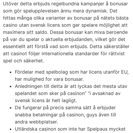
Utöver detta erbjuds regelbundna kampanjer å bonusar
som gör spelupplevelsen ännu mera dynamisk. Det
hittas många olika varianter av bonusar på nätets bästa
casino utan svensk licens som ger spelare möjlighet att
maximera sitt saldo. Dessa bonusar kan mixa beroende
på var du spelar o aktuella erbjudanden, vilket gör det
essentiellt att förstå vad som erbjuds. Detta säkerställer
att casinot följer internationella standarder för rättvist
spel och säkerhet.
Fördelar med spelbolag som har licens utanför EU,
har mulighed for vara bonusar.
Anledningen till detta är att lyckas det mesta utav
spelandet som sker på casinon” “i avsaknad av
svensk licens är helt lagligt.
De fungerar på precis samma sätt å erbjuder
snabba betalningar på casinon, guys även till
andra webbplatser.
Utländska casinon som inte har Spelpaus mycket