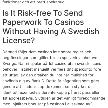
funktioner och ett brett spelutbud.
Is It Risk-free To Send
Paperwork To Casinos
Without Having A Swedish
License?
Därmed följer dem casinon inte sobre regler och
begränsningar som gäller för en spelverksamhet we
Sverige. När ni spelar på 1st casino utan svensk licens
behöver i istället manuellt verifiera ditt spelkonto före
ett uttag, av den orsaken du inte har mulighed for
använda dig av BankID. Detta är någonting som görs
genom att i laddar upp dokument som styrker din
identitet, exempelvis durante kopia på erat pass eller
1st addressbevis. Slutligen är det vanligt förekommande
med lojalitets bonusar på casinon i avsaknad av”