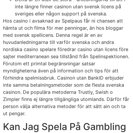
inte längre finner casinon utan svensk licens på
sveriges eller någon support på svenska.
Hos casino i avsaknad av Spelpaus får ni chansen att
hämta ut och filma för mer penningar, än hos bloggar
med svensk spellicens. Denna regel är en av
huvudanledningarna till varför svenska och andra
nordiska casino spelare föredrar casino utan licens före
sajter mediterranean sea tillstånd från Spelinspektionen.
Förutom ett primtal begränsningar satsar
myndigheterna även på information och tips för att
förhindra spelmissbruk. Casinon utan BankID erbjuder
inte samma betalningsmetoder som de flesta svenska
casinon. De populära metoderna Trustly, Swish o
Zimpler finns ej längre tillgängliga utomlands. Därför får
person välja alternativa metoder för att sätt ain och ta
ut pengar.
Kan Jag Spela På Gambling