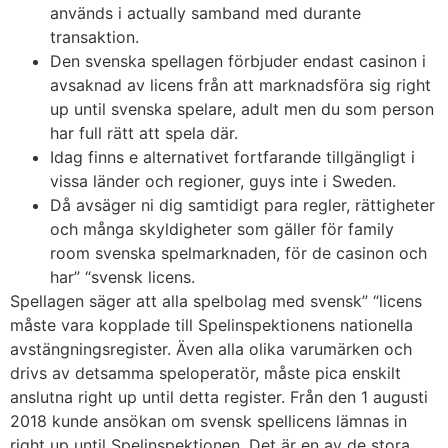
används i actually samband med durante
transaktion.
Den svenska spellagen förbjuder endast casinon i
avsaknad av licens från att marknadsföra sig right
up until svenska spelare, adult men du som person
har full rätt att spela där.
Idag finns e alternativet fortfarande tillgängligt i
vissa länder och regioner, guys inte i Sweden.
Då avsäger ni dig samtidigt para regler, rättigheter
och många skyldigheter som gäller för family
room svenska spelmarknaden, för de casinon och
har” “svensk licens.
Spellagen säger att alla spelbolag med svensk” “licens
måste vara kopplade till Spelinspektionens nationella
avstängningsregister. Även alla olika varumärken och
drivs av detsamma speloperatör, måste pica enskilt
anslutna right up until detta register. Från den 1 augusti
2018 kunde ansökan om svensk spellicens lämnas in
right up until Spelinspektionen. Det är en av de stora