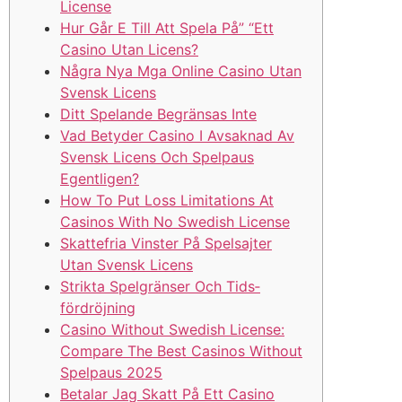
License
Hur Går E Till Att Spela På” “Ett
Casino Utan Licens?
Några Nya Mga Online Casino Utan
Svensk Licens
Ditt Spelande Begränsas Inte
Vad Betyder Casino I Avsaknad Av
Svensk Licens Och Spelpaus
Egentligen?
How To Put Loss Limitations At
Casinos With No Swedish License
Skattefria Vinster På Spelsajter
Utan Svensk Licens
Strikta Spelgränser Och Tids­
fördröjning
Casino Without Swedish License:
Compare The Best Casinos Without
Spelpaus 2025
Betalar Jag Skatt På Ett Casino