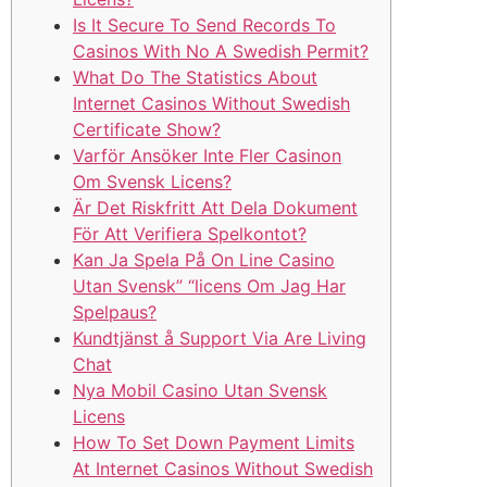
Is It Secure To Send Records To
Casinos With No A Swedish Permit?
What Do The Statistics About
Internet Casinos Without Swedish
Certificate Show?
Varför Ansöker Inte Fler Casinon
Om Svensk Licens?
Är Det Riskfritt Att Dela Dokument
För Att Verifiera Spelkontot?
Kan Ja Spela På On Line Casino
Utan Svensk” “licens Om Jag Har
Spelpaus?
Kundtjänst å Support Via Are Living
Chat
Nya Mobil Casino Utan Svensk
Licens
How To Set Down Payment Limits
At Internet Casinos Without Swedish