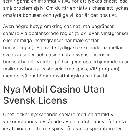
servir gärna en informativ FAQ för att lyckas enkelt lösa
små problem själv. Om du får en rättvis chans att lyckas
omsätta bonusen och tydliga villkor är det positivt.
Även högre betyg omkring casinot inte begränsar
spelare via obalanserade regler (t. ex lover. vinstgränser
eller orimliga insatsgränser när male spelar
bonuspengar). En av de tydligaste skillnaderna mellan
svenska sajter och casinon utan svensk licens är
bonusutbudet. Vi tittar på hur generösa erbjudandena är
(välkomstbonus, cashback, free spins, VIP-program)
men också hur höga omsättningskraven kan bli.
Nya Mobil Casino Utan
Svensk Licens
Qbet lockar nyskapande spelare med en attraktiv
välkomstbonus bestående av en matchbonus på första
insättningen och free spins på utvalda spelautomater.