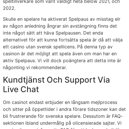
speltillverkare som varit väldigt heta below 2021, och
2022.
Skulle en spelare ha aktiverat Spelpaus av misstag elr
av någon anledning ångrar sin avstängning finns det
inte något sätt att häva Spelpausen. Det enda
alternativet för att kunna fortsätta spela är då att välja
ett casino utan svensk spellicens. På denna typ av
casinon är det möjligt att spela även om man har en
aktiv Spelpaus. Vi vill dock poängtera att detta inte är
någonting vi rekommenderar.
Kundtjänst Och Support Via
Live Chat
Om casinot endast erbjuder en långsam mejlprocess
och sitter på öppettider i andra förare tidszoner kan det
bli frustrerande för svenska spelare. Dessutom är FAQ-
sektionen ibland undermålig på olicensierade sajter. Vi