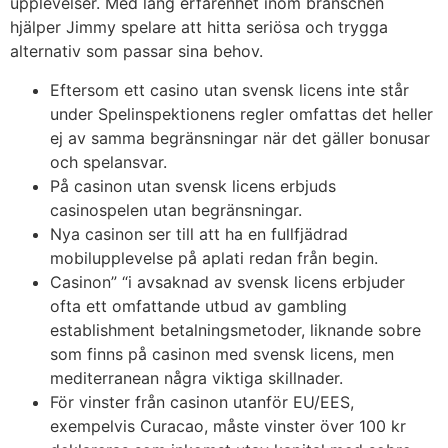
upplevelser. Med lång erfarenhet inom branschen
hjälper Jimmy spelare att hitta seriösa och trygga
alternativ som passar sina behov.
Eftersom ett casino utan svensk licens inte står
under Spelinspektionens regler omfattas det heller
ej av samma begränsningar när det gäller bonusar
och spelansvar.
På casinon utan svensk licens erbjuds
casinospelen utan begränsningar.
Nya casinon ser till att ha en fullfjädrad
mobilupplevelse på aplati redan från begin.
Casinon” “i avsaknad av svensk licens erbjuder
ofta ett omfattande utbud av gambling
establishment betalningsmetoder, liknande sobre
som finns på casinon med svensk licens, men
mediterranean några viktiga skillnader.
För vinster från casinon utanför EU/EES,
exempelvis Curacao, måste vinster över 100 kr