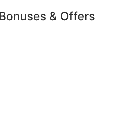
 Bonuses & Offers