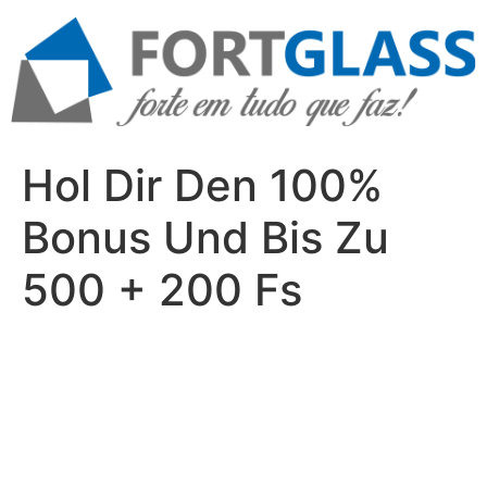
Ir
para
o
conteúdo
Hol Dir Den 100%
Bonus Und Bis Zu
500 + 200 Fs