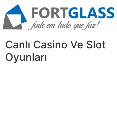
Ir
para
o
conteúdo
Canlı Casino Ve Slot
Oyunları