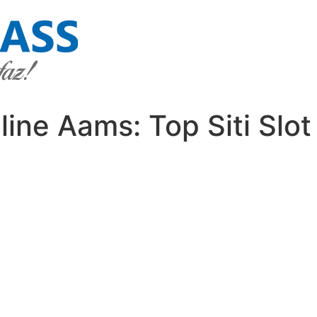
line Aams: Top Siti Slot 