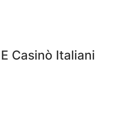
E Casinò Italiani