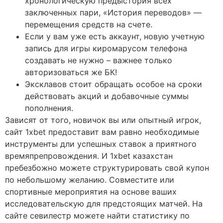
хронологическую предыстория всех
заключенных пари, «История переводов» —
перемещения средств на счете.
Если у вам уже есть аккаунт, новую учетную
запись для игры киромарусом телефона
создавать не нужно – важнее только
авторизоваться же БК!
Эксклавов стоит обращать особое на сроки
действовать акций и добавочные суммы
пополнения.
Зависят от того, новичок вы или опытный игрок,
сайт 1xbet предоставит вам равно необходимые
инструменты дли успешных ставок а приятного
времяпрепровождения. И 1xbet казахстан
пребезбожно можете структурировать свой купон
по небольшому желанию. Совместите или
спортивные мероприятия на основе ваших
исследовательскую для предстоящих матчей. На
сайте севилестр можете найти статистику по