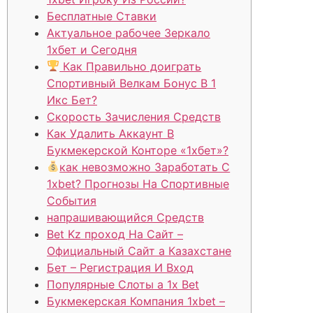
Бесплатные Ставки
Актуальное рабочее Зеркало
1хбет и Сегодня
Как Правильно доиграть
Спортивный Велкам Бонус В 1
Икс Бет?
Скорость Зачисления Средств
Как Удалить Аккаунт В
Букмекерской Конторе «1хбет»?
как невозможно Заработать С
1xbet? Прогнозы На Спортивные
События
напрашивающийся Средств
Bet Kz проход На Сайт –
Официальный Сайт а Казахстане
Бет – Регистрация И Вход
Популярные Слоты а 1x Bet
Букмекерская Компания 1xbet –