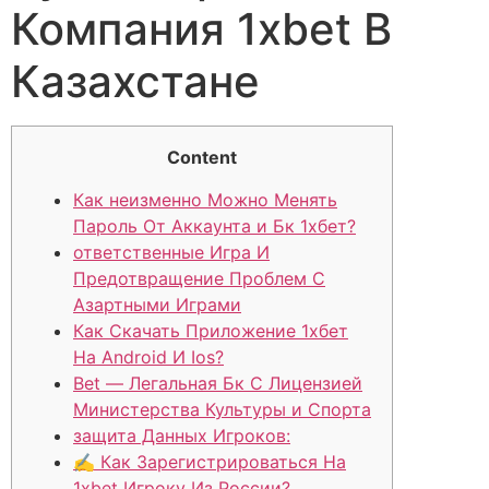
Компания 1xbet В
Казахстане
Content
Как неизменно Можно Менять
Пароль От Аккаунта и Бк 1хбет?
ответственные Игра И
Предотвращение Проблем С
Азартными Играми
Как Скачать Приложение 1xбет
На Android И Ios?
Bet — Легальная Бк С Лицензией
Министерства Культуры и Спорта
защита Данных Игроков:
✍️ Как Зарегистрироваться На
1xbet Игроку Из России?