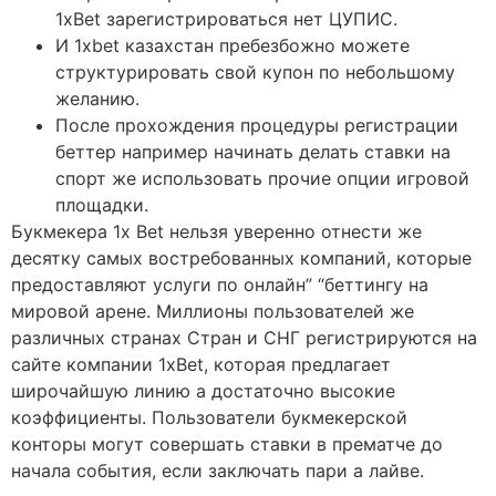
1xBet зарегистрироваться нет ЦУПИС.
И 1xbet казахстан пребезбожно можете
структурировать свой купон по небольшому
желанию.
После прохождения процедуры регистрации
беттер например начинать делать ставки на
спорт же использовать прочие опции игровой
площадки.
Букмекера 1х Bet нельзя уверенно отнести же
десятку самых востребованных компаний, которые
предоставляют услуги по онлайн” “беттингу на
мировой арене. Миллионы пользователей же
различных странах Стран и СНГ регистрируются на
сайте компании 1xBet, которая предлагает
широчайшую линию а достаточно высокие
коэффициенты. Пользователи букмекерской
конторы могут совершать ставки в прематче до
начала события, если заключать пари а лайве.