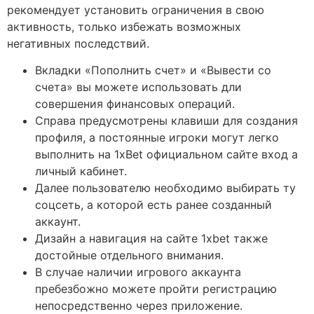
рекомендует установить ограничения в свою
активность, только избежать возможных
негативных последствий.
Вкладки «Пополнить счет» и «Вывести со
счета» вы можете использовать дли
совершения финансовых операций.
Справа предусмотрены клавиши для создания
профиля, а постоянные игроки могут легко
выполнить на 1xBet официальном сайте вход а
личный кабинет.
Далее пользователю необходимо выбирать ту
соцсеть, а которой есть ранее созданный
аккаунт.
Дизайн а навигация на сайте 1xbet также
достойные отдельного внимания.
В случае наличии игрового аккаунта
пребезбожно можете пройти регистрацию
непосредственно через приложение.