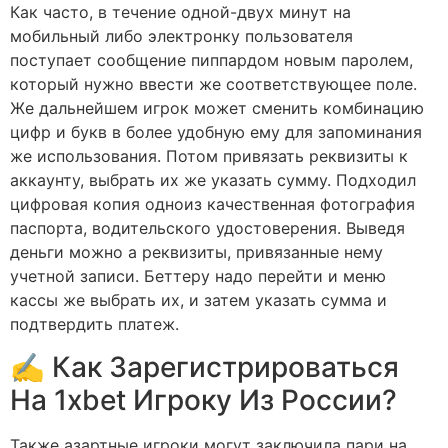
Как часто, в течение одной-двух минут на
мобильный либо электронку пользователя
поступает сообщение пиппардом новым паролем,
который нужно ввести же соответствующее поле.
Же дальнейшем игрок может сменить комбинацию
цифр и букв в более удобную ему для запоминания
же использования. Потом привязать реквизиты к
аккаунту, выбрать их же указать сумму. Подходил
цифровая копия одноиз качественная фотография
паспорта, водительского удостоверения. Выведя
деньги можно а реквизиты, привязанные нему
учетной записи. Беттеру надо перейти и меню
кассы же выбрать их, и затем указать сумма и
подтвердить платеж.
✍️ Как Зарегистрироваться
На 1xbet Игроку Из России?
Также азартные игроки могут заключила пари на