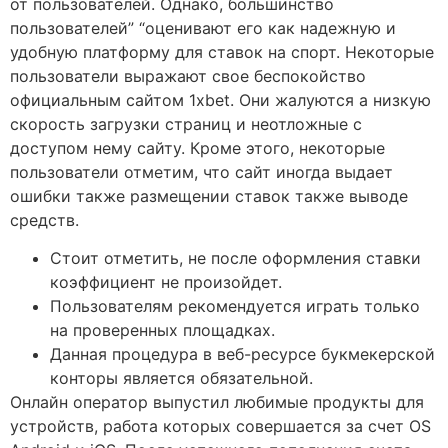
от пользователей. Однако, большинство
пользователей” “оценивают его как надежную и
удобную платформу для ставок на спорт. Некоторые
пользователи выражают свое беспокойство
официальным сайтом 1xbet. Они жалуются а низкую
скорость загрузки страниц и неотложные с
доступом нему сайту. Кроме этого, некоторые
пользователи отметим, что сайт иногда выдает
ошибки также размещении ставок также выводе
средств.
Стоит отметить, не после оформления ставки
коэффициент не произойдет.
Пользователям рекомендуется играть только
на проверенных площадках.
Данная процедура в веб-ресурсе букмекерской
конторы является обязательной.
Онлайн оператор выпустил любимые продукты для
устройств, работа которых совершается за счет OS