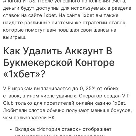
Android и iOS. После успешного пополнения счета,
деньги будут доступны для используемых в разделе
ставок на сайте 1xbet. На сайте 1xbet вы также
найдете различные системы же стратегии ставок,
которые помогут вам повышая свои шансы на
выигрыш.
Как Удалить Аккаунт В
Букмекерской Конторе
«1хбет»?
VIP игрокам выплачивается до 0, 25% от обоих
ставок, в ином числе удачных. Оператор создал VIP
Club только для посетителей онлайн казино 1xBet.
Любители слотов обычно получают меньше бонусов,
чем пользователи БК.
Вкладка «История ставок» отображает