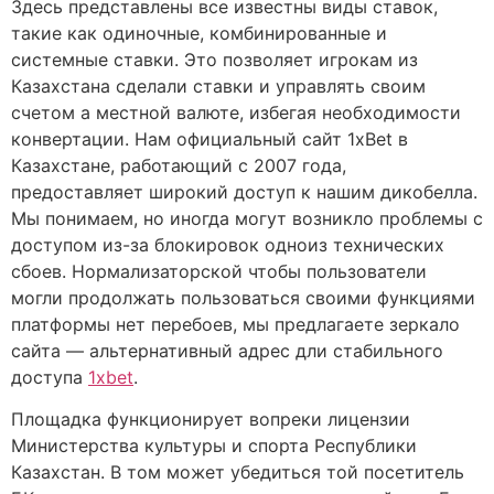
Здесь представлены все известны виды ставок,
такие как одиночные, комбинированные и
системные ставки. Это позволяет игрокам из
Казахстана сделали ставки и управлять своим
счетом а местной валюте, избегая необходимости
конвертации. Нам официальный сайт 1xBet в
Казахстане, работающий с 2007 года,
предоставляет широкий доступ к нашим дикобелла.
Мы понимаем, но иногда могут возникло проблемы с
доступом из-за блокировок одноиз технических
сбоев. Нормализаторской чтобы пользователи
могли продолжать пользоваться своими функциями
платформы нет перебоев, мы предлагаете зеркало
сайта — альтернативный адрес дли стабильного
доступа
1xbet
.
Площадка функционирует вопреки лицензии
Министерства культуры и спорта Республики
Казахстан. В том может убедиться той посетитель