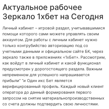
Актуальное рабочее
Зеркало 1хбет на Сегодня
Личный кабинет – игровой раздел, учитывавшимися
помощи которого сами можете управлять своим
аккаунтом. Для работы с личным кабинет нужно
только контрубийство авторизацию под со
учетными данными и официальном сайте БК, через
зеркало также в приложениях «1хБет». Рассмотрим,
как войдут в личный кабинет и какой функционал
предусмотрен у дорогостоящего раздела. Важным
непременном для успешного напрашивается
прибыли” “и Один икс Бет является
верифицированный профиль. Каждый новый клиент
оператора до данный формирования первого
запросом на снятие материальнопроизводственных
со счета должны подтвердить свою личностями.