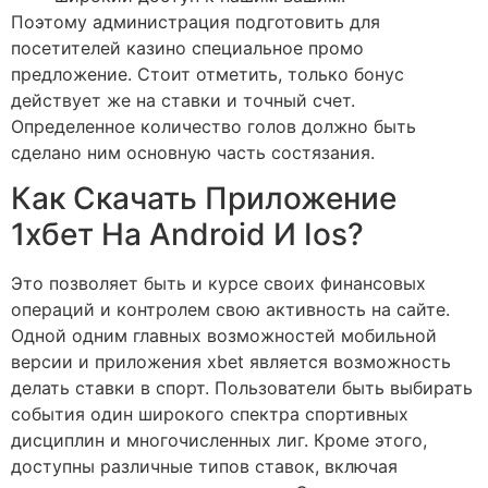
Поэтому администрация подготовить для
посетителей казино специальное промо
предложение. Стоит отметить, только бонус
действует же на ставки и точный счет.
Определенное количество голов должно быть
сделано ним основную часть состязания.
Как Скачать Приложение
1xбет На Android И Ios?
Это позволяет быть и курсе своих финансовых
операций и контролем свою активность на сайте.
Одной одним главных возможностей мобильной
версии и приложения xbet является возможность
делать ставки в спорт. Пользователи быть выбирать
события один широкого спектра спортивных
дисциплин и многочисленных лиг. Кроме этого,
доступны различные типов ставок, включая