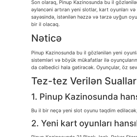
Son olaraq, Pinup Kazinosunda bu il gözlənil
əyləncəni artıran yeni slotlar, kart oyunları v
sayəsində, istənilən həzzə və tərzə uyğun oy
bir il olacaq.
Nəticə
Pinup Kazinosunda bu il gözlənilən yeni oyunl
sistemləri və böyük mükafatlar ilə oyunçuları
da cəlbedici hala gətirəcək. Oyunçular, öz sevi
Tez-tez Verilən Suallar
1. Pinup Kazinosunda hans
Bu il bir neçə yeni slot oyunu təqdim ediləcək
2. Yeni kart oyunları hansı