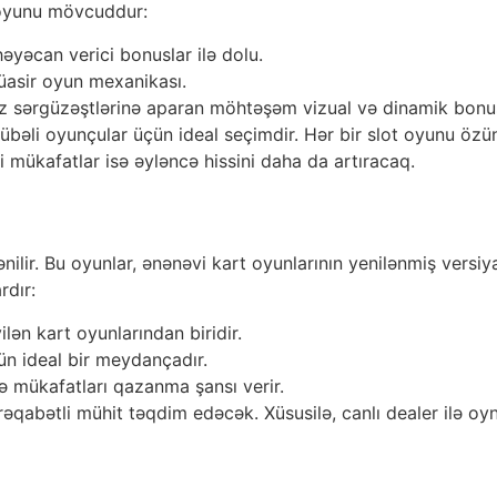
 oyunu mövcuddur:
yəcan verici bonuslar ilə dolu.
müasir oyun mexanikası.
z sərgüzəştlərinə aparan möhtəşəm vizual və dinamik bonus
übəli oyunçular üçün ideal seçimdir. Hər bir slot oyunu öz
i mükafatlar isə əyləncə hissini daha da artıracaq.
ilir. Bu oyunlar, ənənəvi kart oyunlarının yenilənmiş versi
rdır:
lən kart oyunlarından biridir.
ün ideal bir meydançadır.
lə mükafatları qazanma şansı verir.
rəqabətli mühit təqdim edəcək. Xüsusilə, canlı dealer ilə oy