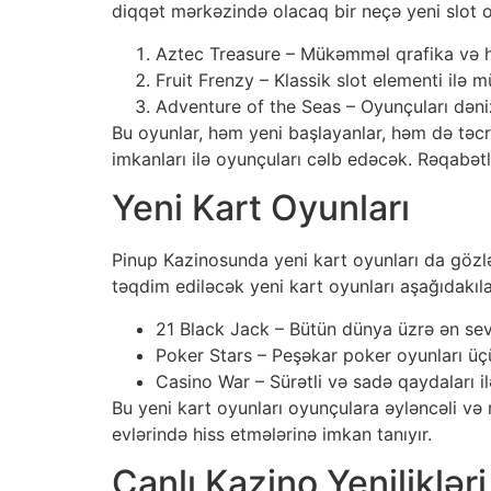
diqqət mərkəzində olacaq bir neçə yeni slot
Aztec Treasure – Mükəmməl qrafika və hə
Fruit Frenzy – Klassik slot elementi ilə 
Adventure of the Seas – Oyunçuları dəni
Bu oyunlar, həm yeni başlayanlar, həm də təcr
imkanları ilə oyunçuları cəlb edəcək. Rəqabətl
Yeni Kart Oyunları
Pinup Kazinosunda yeni kart oyunları da gözlən
təqdim ediləcək yeni kart oyunları aşağıdakıla
21 Black Jack – Bütün dünya üzrə ən sevi
Poker Stars – Peşəkar poker oyunları üç
Casino War – Sürətli və sadə qaydaları i
Bu yeni kart oyunları oyunçulara əyləncəli və 
evlərində hiss etmələrinə imkan tanıyır.
Canlı Kazino Yenilikləri