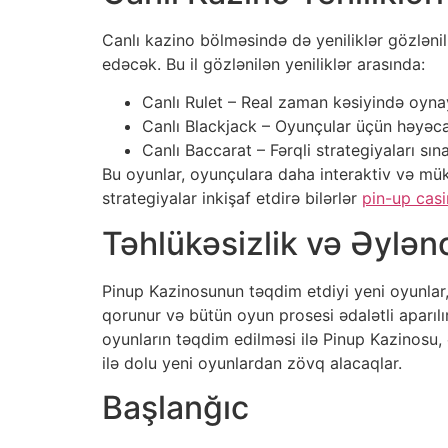
Canlı kazino bölməsində də yeniliklər gözləni
edəcək. Bu il gözlənilən yeniliklər arasında:
Canlı Rulet – Real zaman kəsiyində oynay
Canlı Blackjack – Oyunçular üçün həyəcan
Canlı Baccarat – Fərqli strategiyaları sı
Bu oyunlar, oyunçulara daha interaktiv və müka
strategiyalar inkişaf etdirə bilərlər
pin-up casi
Təhlükəsizlik və Əylən
Pinup Kazinosunun təqdim etdiyi yeni oyunlar, 
qorunur və bütün oyun prosesi ədalətli aparılı
oyunların təqdim edilməsi ilə Pinup Kazinosu, 
ilə dolu yeni oyunlardan zövq alacaqlar.
Başlanğıc