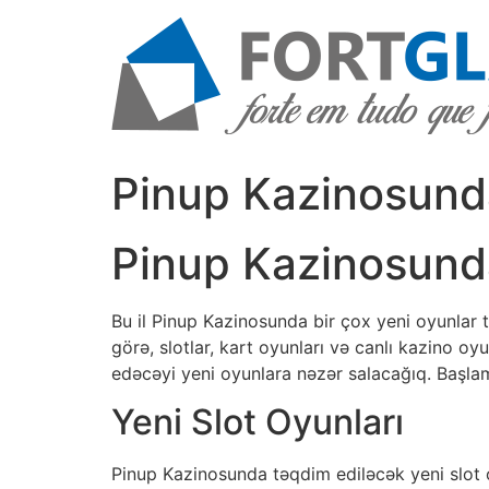
Ir
para
o
conteúdo
Pinup Kazinosunda
Pinup Kazinosunda
Bu il Pinup Kazinosunda bir çox yeni oyunlar t
görə, slotlar, kart oyunları və canlı kazino o
edəcəyi yeni oyunlara nəzər salacağıq. Başla
Yeni Slot Oyunları
Pinup Kazinosunda təqdim ediləcək yeni slot oy