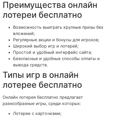
Преимущества онлайн
лотереи бесплатно
Возможность выиграть крупные призы без
вложений;
Регулярные акции и бонусы для игроков;
Широкий выбор игр и лотерей;
Простой и удобный интерфейс сайта;
Безопасные и удобные способы оплаты и
вывода средств.
Типы игр в онлайн
лотерее бесплатно
Онлайн лотерея бесплатно предлагает
разнообразные игры, среди которых:
Лотереи с карточками;