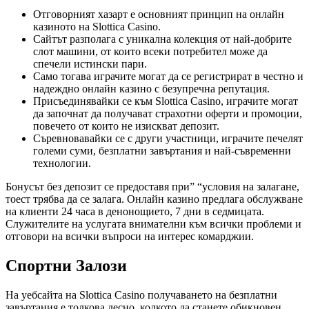
Отговорният хазарт е основният принцип на онлайн
казиното на Slottica Casino.
Сайтът разполага с уникална колекция от най-добрите
слот машини, от които всеки потребител може да
спечели истински пари.
Само тогава играчите могат да се регистрират в честно и
надеждно онлайн казино с безупречна репутация.
Присъединявайки се към Slottica Casino, играчите могат
да започнат да получават страхотни оферти и промоции,
повечето от които не изискват депозит.
Съревновавайки се с други участници, играчите печелят
големи суми, безплатни завъртания и най-съвременни
технологии.
Бонусът без депозит се предоставя при” “условия на залагане,
тоест трябва да се залага. Онлайн казино предлага обслужване
на клиенти 24 часа в денонощието, 7 дни в седмицата.
Служителите на услугата внимателни към всички проблеми и
отговори на всички въпроси на интерес комарджии.
Спортни Залози
На уебсайта на Slottica Casino получаването на безплатни
завъртания е толкова лесно, колкото да станете обикновен