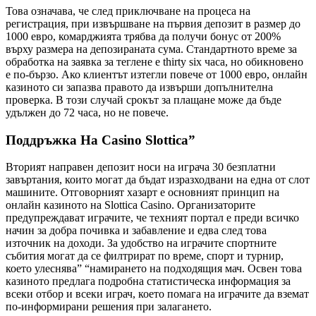
Това означава, че след приключване на процеса на
регистрация, при извършване на първия депозит в размер до
1000 евро, комарджията трябва да получи бонус от 200%
върху размера на депозираната сума. Стандартното време за
обработка на заявка за теглене е thirty six часа, но обикновено
е по-бързо. Ако клиентът изтегли повече от 1000 евро, онлайн
казиното си запазва правото да извърши допълнителна
проверка. В този случай срокът за плащане може да бъде
удължен до 72 часа, но не повече.
Поддръжка На Casino Slottica”
Вторият направен депозит носи на играча 30 безплатни
завъртания, които могат да бъдат изразходвани на една от слот
машините. Отговорният хазарт е основният принцип на
онлайн казиното на Slottica Casino. Организаторите
предупреждават играчите, че техният портал е преди всичко
начин за добра почивка и забавление и едва след това
източник на доходи. За удобство на играчите спортните
събития могат да се филтрират по време, спорт и турнир,
което улеснява” “намирането на подходящия мач. Освен това
казиното предлага подробна статистическа информация за
всеки отбор и всеки играч, което помага на играчите да вземат
по-информирани решения при залагането.