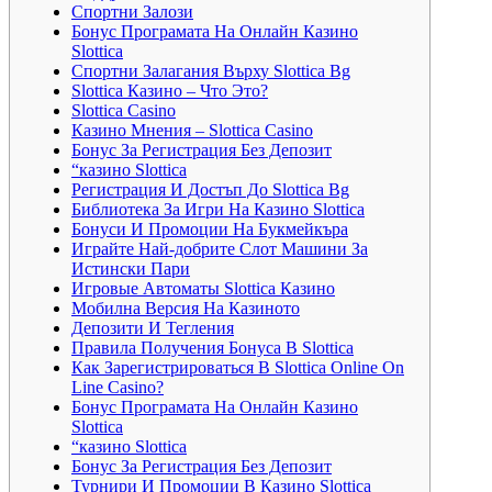
Спортни Залози
Бонус Програмата На Онлайн Казино
Slottica
Спортни Залагания Върху Slottica Bg
Slottica Казино – Что Это?
Slottica Casino
Казино Мнения – Slottica Casino
Бонус За Регистрация Без Депозит
“казино Slottica
Регистрация И Достъп До Slottica Bg
Библиотека За Игри На Казино Slottica
Бонуси И Промоции На Букмейкъра
Играйте Най-добрите Слот Машини За
Истински Пари
Игровые Автоматы Slottica Казино
Мобилна Версия На Казиното
Депозити И Тегления
Правила Получения Бонуса В Slottica
Как Зарегистрироваться В Slottica Online On
Line Casino?
Бонус Програмата На Онлайн Казино
Slottica
“казино Slottica
Бонус За Регистрация Без Депозит
Турнири И Промоции В Казино Slottica