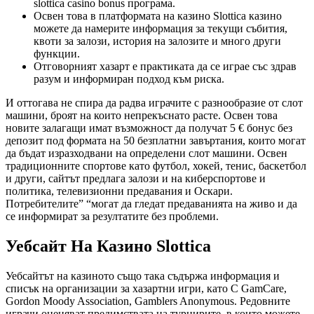
slottica casino bonus програма.
Освен това в платформата на казино Slottica казино
можете да намерите информация за текущи събития,
квоти за залози, история на залозите и много други
функции.
Отговорният хазарт е практиката да се играе със здрав
разум и информиран подход към риска.
И оттогава не спира да радва играчите с разнообразие от слот
машини, броят на които непрекъснато расте. Освен това
новите залагащи имат възможност да получат 5 € бонус без
депозит под формата на 50 безплатни завъртания, които могат
да бъдат изразходвани на определени слот машини. Освен
традиционните спортове като футбол, хокей, тенис, баскетбол
и други, сайтът предлага залози и на киберспортове и
политика, телевизионни предавания и Оскари.
Потребителите” “могат да гледат предаванията на живо и да
се информират за резултатите без проблеми.
Уебсайт На Казино Slottica
Уебсайтът на казиното също така съдържа информация и
списък на организации за хазартни игри, като C GamCare,
Gordon Moody Association, Gamblers Anonymous. Редовните
играчи оценяват предимствата на турнирите, в които можете