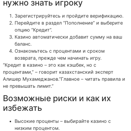
нужно знать игроку
Зарегистрируйтесь и пройдите верификацию.
Перейдите в раздел “Пополнение” и выберите
опцию “Кредит”.
Казино автоматически добавит сумму на ваш
баланс.
Ознакомьтесь с процентами и сроком
возврата, прежде чем начинать игру.
“Кредит в казино – это как кэшбек, но с
процентами,” – говорит казахстанский эксперт
Алишер Мухамеджанов.”Главное – читать правила и
не превышать лимит.”
Возможные риски и как их
избежать
Высокие проценты – выбирайте казино с
низким процентом.