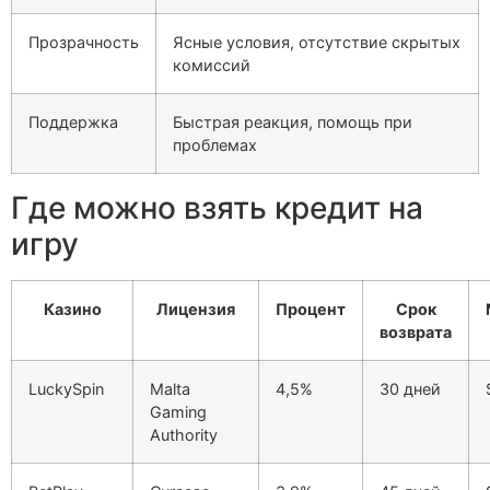
Прозрачность
Ясные условия, отсутствие скрытых
комиссий
Поддержка
Быстрая реакция, помощь при
проблемах
Где можно взять кредит на
игру
Казино
Лицензия
Процент
Срок
возврата
LuckySpin
Malta
4,5%
30 дней
Gaming
Authority