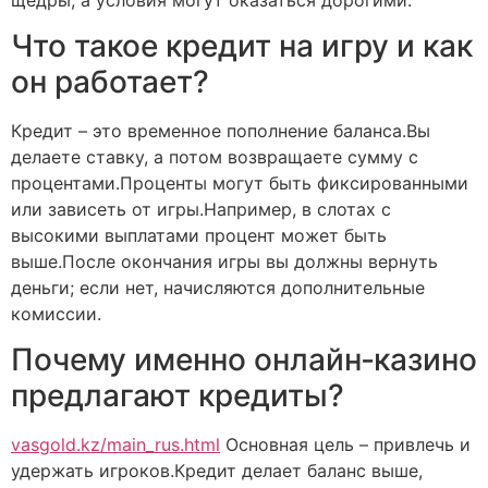
Что такое кредит на игру и как
он работает?
Кредит – это временное пополнение баланса.Вы
делаете ставку, а потом возвращаете сумму с
процентами.Проценты могут быть фиксированными
или зависеть от игры.Например, в слотах с
высокими выплатами процент может быть
выше.После окончания игры вы должны вернуть
деньги; если нет, начисляются дополнительные
комиссии.
Почему именно онлайн‑казино
предлагают кредиты?
vasgold.kz/main_rus.html
Основная цель – привлечь и
удержать игроков.Кредит делает баланс выше,