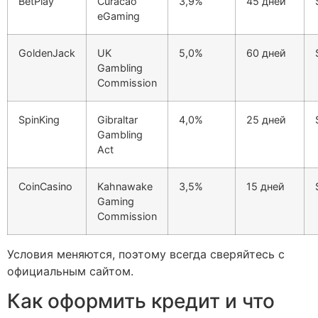
BetPlay
Curacao
3,9%
45 дней
eGaming
GoldenJack
UK
5,0%
60 дней
Gambling
Commission
SpinKing
Gibraltar
4,0%
25 дней
Gambling
Act
CoinCasino
Kahnawake
3,5%
15 дней
Gaming
Commission
Условия меняются, поэтому всегда сверяйтесь с
официальным сайтом.
Как оформить кредит и что