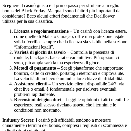
Scegliere il casinò giusto è il primo passo per sfruttare al meglio i
bonus del Black Friday. Ma quali sono i fattori più importanti da
considerare? Ecco alcuni criteri fondamentali che Dealflower
utilizza per la sua classifica.
Licenza e regolamentazione
– Un casinò con licenza estera,
come quelle di Malta o Curaçao, offre una protezione legale
solida. Verifica sempre che la licenza sia visibile nella sezione
“Informazioni legali”.
Varietà di giochi da tavolo
– Controlla la presenza di
roulette, blackjack, baccarat e varianti live. Più opzioni ci
sono, più ampia sarà la tua esperienza di gioco.
Metodi di pagamento
– Scegli piattaforme che supportano
bonifici, carte di credito, portafogli elettronici e criptovalute.
La velocità di prelievo è un indicatore chiave di affidabilità.
Assistenza clienti
– Un servizio clienti disponibile 24/7, via
chat live o email, è fondamentale per risolvere eventuali
problemi rapidamente.
Recensioni dei giocatori
– Leggi le opinioni di altri utenti. Le
esperienze reali spesso rivelano aspetti che i termini e le
condizioni non mostrano.
Industry Secret:
I casinò più affidabili tendono a mostrare
chiaramente i termini del bonus, compresi i requisiti di scommessa e
le limitazioni sui giochi.