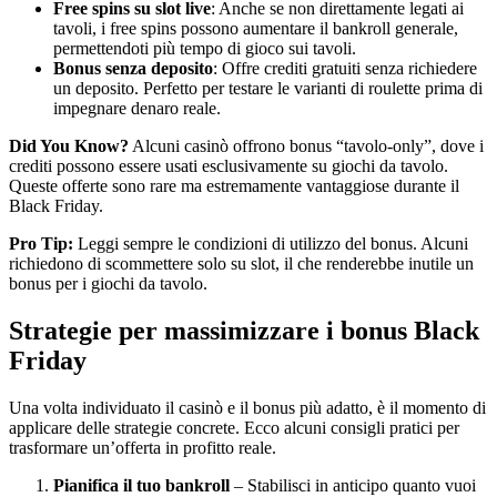
Free spins su slot live
: Anche se non direttamente legati ai
tavoli, i free spins possono aumentare il bankroll generale,
permettendoti più tempo di gioco sui tavoli.
Bonus senza deposito
: Offre crediti gratuiti senza richiedere
un deposito. Perfetto per testare le varianti di roulette prima di
impegnare denaro reale.
Did You Know?
Alcuni casinò offrono bonus “tavolo‑only”, dove i
crediti possono essere usati esclusivamente su giochi da tavolo.
Queste offerte sono rare ma estremamente vantaggiose durante il
Black Friday.
Pro Tip:
Leggi sempre le condizioni di utilizzo del bonus. Alcuni
richiedono di scommettere solo su slot, il che renderebbe inutile un
bonus per i giochi da tavolo.
Strategie per massimizzare i bonus Black
Friday
Una volta individuato il casinò e il bonus più adatto, è il momento di
applicare delle strategie concrete. Ecco alcuni consigli pratici per
trasformare un’offerta in profitto reale.
Pianifica il tuo bankroll
– Stabilisci in anticipo quanto vuoi