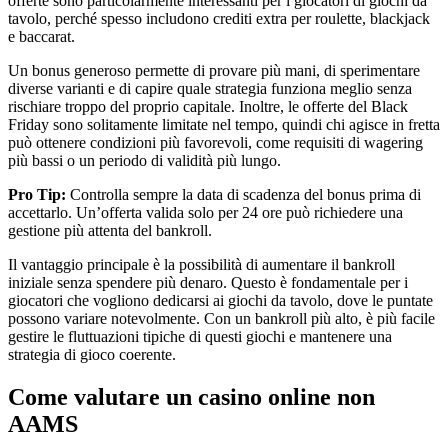
offerte sono particolarmente interessanti per i giocatori di giochi da
tavolo, perché spesso includono crediti extra per roulette, blackjack
e baccarat.
Un bonus generoso permette di provare più mani, di sperimentare
diverse varianti e di capire quale strategia funziona meglio senza
rischiare troppo del proprio capitale. Inoltre, le offerte del Black
Friday sono solitamente limitate nel tempo, quindi chi agisce in fretta
può ottenere condizioni più favorevoli, come requisiti di wagering
più bassi o un periodo di validità più lungo.
Pro Tip:
Controlla sempre la data di scadenza del bonus prima di
accettarlo. Un’offerta valida solo per 24 ore può richiedere una
gestione più attenta del bankroll.
Il vantaggio principale è la possibilità di aumentare il bankroll
iniziale senza spendere più denaro. Questo è fondamentale per i
giocatori che vogliono dedicarsi ai giochi da tavolo, dove le puntate
possono variare notevolmente. Con un bankroll più alto, è più facile
gestire le fluttuazioni tipiche di questi giochi e mantenere una
strategia di gioco coerente.
Come valutare un casino online non
AAMS