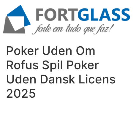
Ir
para
o
conteúdo
Poker Uden Om
Rofus Spil Poker
Uden Dansk Licens
2025