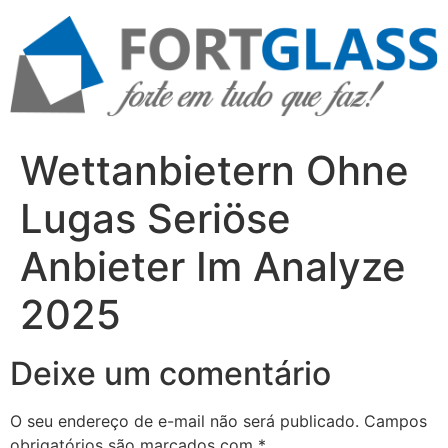
Ir
para
o
conteúdo
Wettanbietern Ohne
Lugas Seriöse
Anbieter Im Analyze
2025
Deixe um comentário
O seu endereço de e-mail não será publicado.
Campos
obrigatórios são marcados com
*