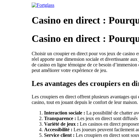
Ir
para
o
Casino en direct : Pourqu
conteúdo
Casino en direct : Pourqu
Choisir un croupier en direct pour vos jeux de casino e
réel apporte une dimension sociale et divertissante aux 
de casino en ligne témoigne de ce besoin d’immersion e
peut améliorer votre expérience de jeu.
Les avantages des croupiers en di
Les croupiers en direct offrent plusieurs avantages qui 
casino, tout en jouant depuis le confort de leur maison
Interaction sociale :
La possibilité de chatter av
Transparence :
Les jeux en direct sont diffusés
Variété de jeux :
Les casinos en direct proposent
Accessibilité :
Les joueurs peuvent facilement ac
Service client :
Les croupiers en direct sont souv