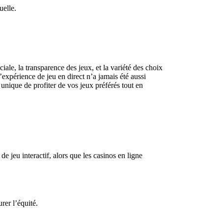
uelle.
ale, la transparence des jeux, et la variété des choix
’expérience de jeu en direct n’a jamais été aussi
unique de profiter de vos jeux préférés tout en
e jeu interactif, alors que les casinos en ligne
rer l’équité.