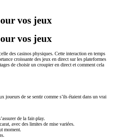
pour vos jeux
pour vos jeux
celle des casinos physiques. Cette interaction en temps
rtance croissante des jeux en direct sur les plateformes
ages de choisir un croupier en direct et comment cela
ux joueurs de se sentir comme s’ils étaient dans un vrai
assurer de la fair-play.
arat, avec des limites de mise variées.
out moment.
ns.