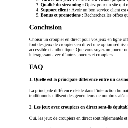
Qualité du streaming :
Optez pour un site qui o
Support client :
Avoir un bon service client est 
Bonus et promotions :
Recherchez les offres qu
Conclusion
Choisir un croupier en direct pour vos jeux en ligne off
font des jeux de croupiers en direct une option séduisan
accessible et authentique. Que vous soyez un joueur oc
interagissant avec d’autres joueurs et croupiers.
FAQ
1. Quelle est la principale différence entre un casino
La principale différence réside dans l’interaction humain
traditionnels utilisent des générateurs de nombres aléato
2. Les jeux avec croupiers en direct sont-ils équitab
Oui, les jeux de croupiers en direct sont réglementés et