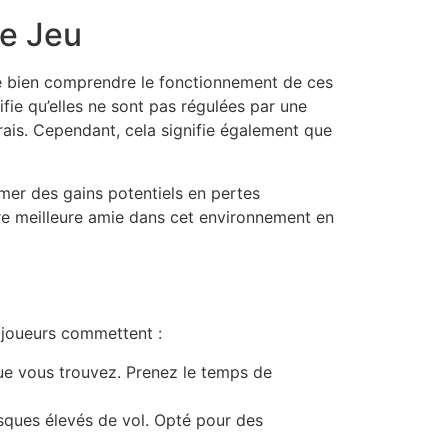
le Jeu
 de bien comprendre le fonctionnement de ces
ifie qu’elles ne sont pas régulées par une
rais. Cependant, cela signifie également que
rmer des gains potentiels en pertes
re meilleure amie dans cet environnement en
s joueurs commettent :
ue vous trouvez. Prenez le temps de
isques élevés de vol. Opté pour des