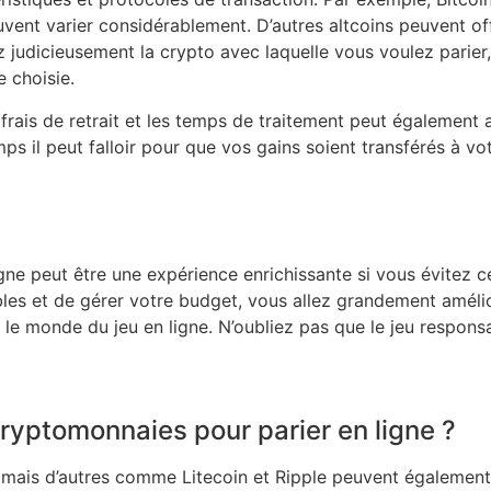
uvent varier considérablement. D’autres altcoins peuvent of
z judicieusement la crypto avec laquelle vous voulez parier,
 choisie.
rais de retrait et les temps de traitement peut également a
l peut falloir pour que vos gains soient transférés à votre
ne peut être une expérience enrichissante si vous évitez c
ables et de gérer votre budget, vous allez grandement amél
 le monde du jeu en ligne. N’oubliez pas que le jeu responsa
 cryptomonnaies pour parier en ligne ?
, mais d’autres comme Litecoin et Ripple peuvent également