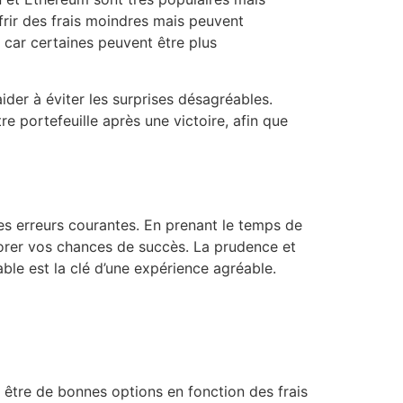
frir des frais moindres mais peuvent
 car certaines peuvent être plus
ider à éviter les surprises désagréables.
 portefeuille après une victoire, afin que
es erreurs courantes. En prenant le temps de
iorer vos chances de succès. La prudence et
ble est la clé d’une expérience agréable.
 être de bonnes options en fonction des frais