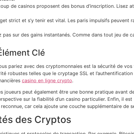
up de casinos proposent des bonus d’inscription. Lisez at
et strict et s’y tenir est vital. Les paris impulsifs peuven
pas sur des gains instantanés. Comme dans tout jeu de casin
.
 Élément Clé
ous pariez avec des cryptomonnaies est la sécurité de vos 
ité robustes telles que le cryptage SSL et l’authentificatio
inancières
casino en ligne crypto
.
s joueurs peut également être une bonne pratique avant de c
pective sur la fiabilité d’un casino particulier. Enfin, il es
u reconnue, car cela ajoute une couche supplémentaire de sé
ités des Cryptos
stiques et protocoles de transaction. Par exemple, Bitcoin