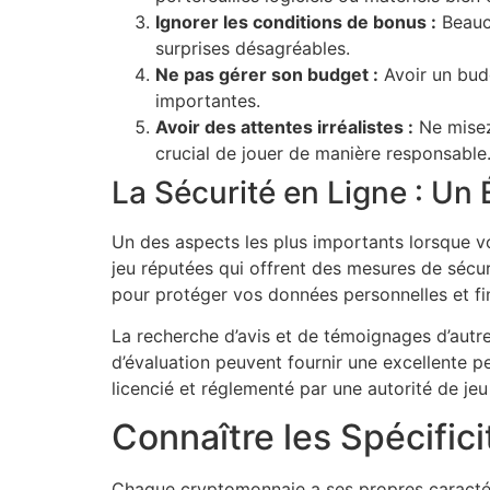
Ignorer les conditions de bonus :
Beauco
surprises désagréables.
Ne pas gérer son budget :
Avoir un budg
importantes.
Avoir des attentes irréalistes :
Ne misez 
crucial de jouer de manière responsable
La Sécurité en Ligne : Un
Un des aspects les plus importants lorsque v
jeu réputées qui offrent des mesures de sécur
pour protéger vos données personnelles et f
La recherche d’avis et de témoignages d’autre
d’évaluation peuvent fournir une excellente pers
licencié et réglementé par une autorité de je
Connaître les Spécific
Chaque cryptomonnaie a ses propres caractéri