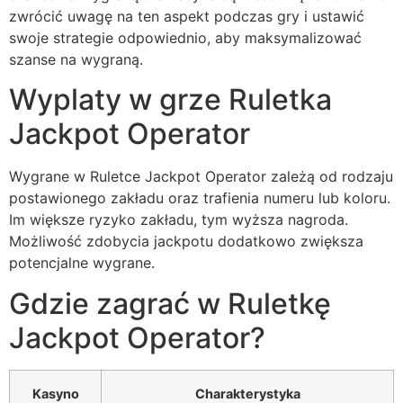
zwrócić uwagę na ten aspekt podczas gry i ustawić
swoje strategie odpowiednio, aby maksymalizować
szanse na wygraną.
Wyplaty w grze Ruletka
Jackpot Operator
Wygrane w Ruletce Jackpot Operator zależą od rodzaju
postawionego zakładu oraz trafienia numeru lub koloru.
Im większe ryzyko zakładu, tym wyższa nagroda.
Możliwość zdobycia jackpotu dodatkowo zwiększa
potencjalne wygrane.
Gdzie zagrać w Ruletkę
Jackpot Operator?
Kasyno
Charakterystyka