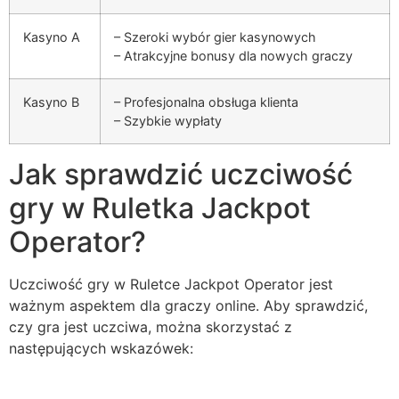
Kasyno A
– Szeroki wybór gier kasynowych
– Atrakcyjne bonusy dla nowych graczy
Kasyno B
– Profesjonalna obsługa klienta
– Szybkie wypłaty
Jak sprawdzić uczciwość
gry w Ruletka Jackpot
Operator?
Uczciwość gry w Ruletce Jackpot Operator jest
ważnym aspektem dla graczy online. Aby sprawdzić,
czy gra jest uczciwa, można skorzystać z
następujących wskazówek: