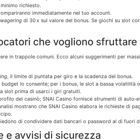
 minimo richiesto.
uiti compariranno immediatamente nel tuo account.
wagering
di 30 x sul valore del bonus. Se giochi su slot co
iocatori che vogliono sfruttare 
dere in trappole comuni. Ecco alcuni suggerimenti per mass
ing
, il limite di puntata per giro e la scadenza del bonus.
 budget lo consente; per i bonus, le slot a bassa volatilità o
 slot prima di usarci i giri gratuiti.
rofilo del casinò; SNAI Casino fornisce strumenti di auto‑esc
 analisi mostrano che SNAI Casino elabora le richieste di p
icipo.
edono di condividere dati bancari o password al di fuori de
e e avvisi di sicurezza