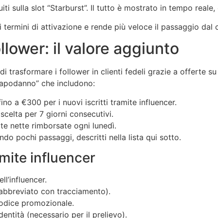
ti sulla slot “Starburst”. Il tutto è mostrato in tempo reale,
 termini di attivazione e rende più veloce il passaggio dal c
llower: il valore aggiunto
di trasformare i follower in clienti fedeli grazie a offerte s
Capodanno” che includono:
fino a €300 per i nuovi iscritti tramite influencer.
 scelta per 7 giorni consecutivi.
ite nette rimborsate ogni lunedì.
do pochi passaggi, descritti nella lista qui sotto.
mite influencer
ll’influencer.
abbreviato con tracciamento).
codice promozionale.
ntità (necessario per il prelievo).