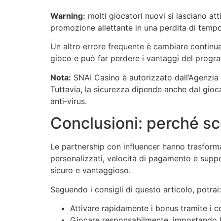
Warning:
molti giocatori nuovi si lasciano at
promozione allettante in una perdita di temp
Un altro errore frequente è cambiare continu
gioco e può far perdere i vantaggi del progr
Nota:
SNAI Casino è autorizzato dall’Agenzia d
Tuttavia, la sicurezza dipende anche dal gioca
anti‑virus.
Conclusioni: perché s
Le partnership con influencer hanno trasforma
personalizzati, velocità di pagamento e suppo
sicuro e vantaggioso.
Seguendo i consigli di questo articolo, potrai:
Attivare rapidamente i bonus tramite i co
Giocare responsabilmente, impostando lim