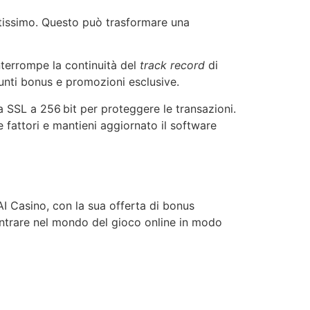
tissimo. Questo può trasformare una
terrompe la continuità del
track record
di
unti bonus e promozioni esclusive.
 SSL a 256 bit per proteggere le transazioni.
e fattori e mantieni aggiornato il software
AI Casino, con la sua offerta di bonus
 entrare nel mondo del gioco online in modo