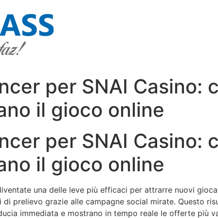
encer per SNAI Casino: c
no il gioco online
encer per SNAI Casino: c
no il gioco online
iventate una delle leve più efficaci per attrarre nuovi gioc
di prelievo grazie alle campagne social mirate. Questo risul
fiducia immediata e mostrano in tempo reale le offerte più 