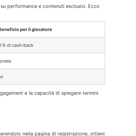
 su performance e contenuti esclusivi. Ecco
Beneficio per il giocatore
0 % di cash‑back
zionate
vi
engagement e la capacità di spiegare termini
endolo nella pagina di registrazione, ottieni