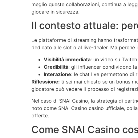
meglio queste collaborazioni, continua a legger
giocare in sicurezza.
Il contesto attuale: pe
Le piattaforme di streaming hanno trasformato
dedicato alle slot o al live‑dealer. Ma perché
Visibilità immediata
: un video su Twitch
Credibilità
: gli influencer condividono la
Interazione
: le chat live permettono di 
Riflessione:
ti sei mai chiesto se un bonus mos
giocatore può vedere il processo di registrazio
Nel caso di SNAI Casino, la strategia di partne
noto come SNAI Casino casinò ufficiale, coll
offerte.
Come SNAI Casino cost