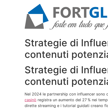
Ir
para
o
conteúdo
Strategie di Influ
contenuti potenzia
Strategie di Influ
contenuti potenzia
Nel 2024 le partnership con influencer sono d
casinò
registra un aumento del 27 % nei tempi 
dirette streaming e i tutorial guidati creano 