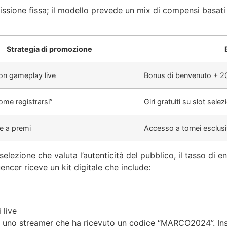
ssione fissa; il modello prevede un mix di compensi basati
Strategia di promozione
con gameplay live
Bonus di benvenuto + 2
ome registrarsi”
Giri gratuiti su slot sele
e a premi
Accesso a tornei esclusi
lezione che valuta l’autenticità del pubblico, il tasso di 
luencer riceve un kit digitale che include:
 live
uno streamer che ha ricevuto un codice “MARCO2024”. Inser