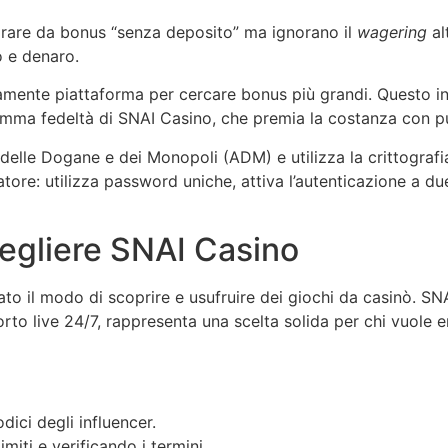
tirare da bonus “senza deposito” ma ignorano il
wagering
al
o e denaro.
amente piattaforma per cercare bonus più grandi. Questo in
amma fedeltà di SNAI Casino, che premia la costanza con p
elle Dogane e dei Monopoli (ADM) e utilizza la crittografia
tore: utilizza password uniche, attiva l’autenticazione a du
cegliere SNAI Casino
to il modo di scoprire e usufruire dei giochi da casinò. SN
rto live 24/7, rappresenta una scelta solida per chi vuole
dici degli influencer.
iti e verificando i termini.