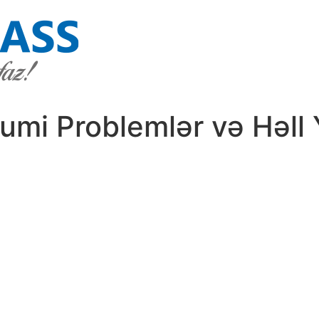
mi Problemlər və Həll Y