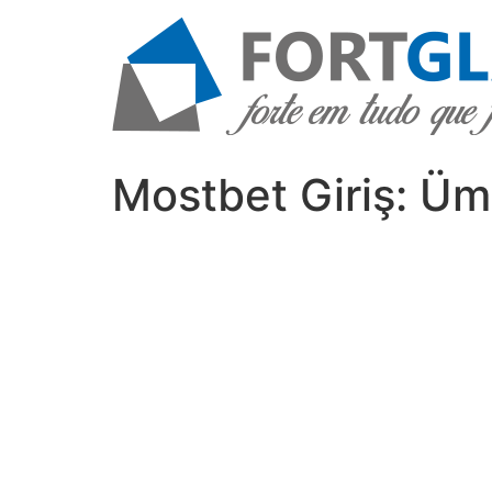
Ir
para
o
conteúdo
Mostbet Giriş: Ümu