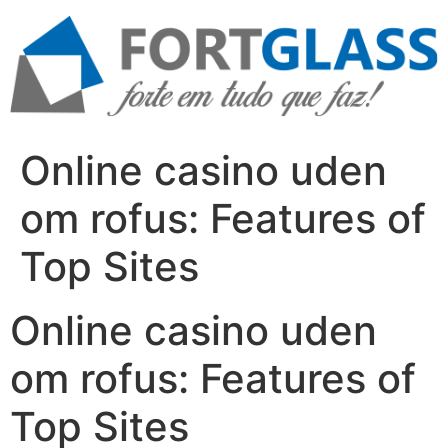
Ir
para
o
conteúdo
Online casino uden
om rofus: Features of
Top Sites
Online casino uden
om rofus: Features of
Top Sites