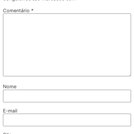
Comentário
*
Nome
E-mail