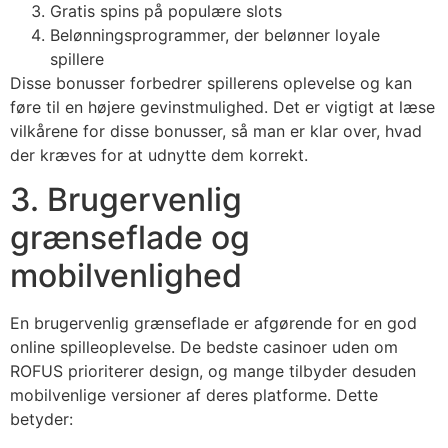
Gratis spins på populære slots
Belønningsprogrammer, der belønner loyale
spillere
Disse bonusser forbedrer spillerens oplevelse og kan
føre til en højere gevinstmulighed. Det er vigtigt at læse
vilkårene for disse bonusser, så man er klar over, hvad
der kræves for at udnytte dem korrekt.
3. Brugervenlig
grænseflade og
mobilvenlighed
En brugervenlig grænseflade er afgørende for en god
online spilleoplevelse. De bedste casinoer uden om
ROFUS prioriterer design, og mange tilbyder desuden
mobilvenlige versioner af deres platforme. Dette
betyder: