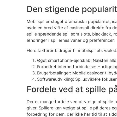
Den stigende popularit
Mobilspil er steget dramatisk i popularitet,
nyde en bred vifte af casinospil direkte fra 
spille spændende spil som slots, blackjack, 
ændringer i spillernes vaner og præferencer.
Flere faktorer bidrager til mobilspillets vækst
Øget smartphone-ejerskab: Næsten alle h
Forbedret internetforbindelse: Hurtige og
Brugerbetalinger: Mobile casinoer tilbyd
Softwareudvikling: Spiludviklere fokuser
Fordele ved at spille p
Der er mange fordele ved at vælge at spille 
giver. Spillere kan vælge at spille på deres e
forbedring for dem, der ikke har tid til at si