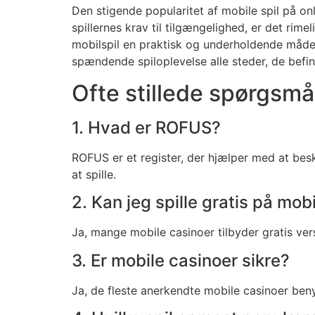
Den stigende popularitet af mobile spil på o
spillernes krav til tilgængelighed, er det rime
mobilspil en praktisk og underholdende måde a
spændende spiloplevelse alle steder, de befin
Ofte stillede spørgsmå
1. Hvad er ROFUS?
ROFUS er et register, der hjælper med at bes
at spille.
2. Kan jeg spille gratis på mob
Ja, mange mobile casinoer tilbyder gratis vers
3. Er mobile casinoer sikre?
Ja, de fleste anerkendte mobile casinoer beny