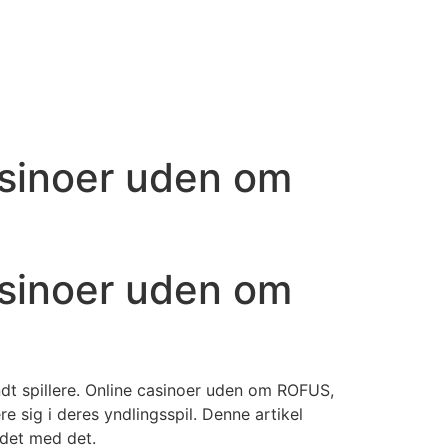
asinoer uden om
asinoer uden om
ndt spillere. Online casinoer uden om ROFUS,
ere sig i deres yndlingsspil. Denne artikel
ndet med det.