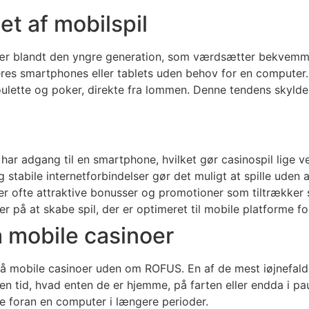
et af mobilspil
 især blandt den yngre generation, som værdsætter bekvemme
deres smartphones eller tablets uden behov for en computer
roulette og poker, direkte fra lommen. Denne tendens skyld
:
ar adgang til en smartphone, hvilket gør casinospil lige v
 stabile internetforbindelser gør det muligt at spille uden a
er ofte attraktive bonusser og promotioner som tiltrækker s
er på at skabe spil, der er optimeret til mobile platforme f
å mobile casinoer
på mobile casinoer uden om ROFUS. En af de mest iøjnefalde
gen tid, hvad enten de er hjemme, på farten eller endda i p
dde foran en computer i længere perioder.