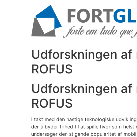
Ir
para
o
conteúdo
Udforskningen af 
ROFUS
Udforskningen af 
ROFUS
I takt med den hastige teknologiske udvikling
der tilbyder frihed til at spille hvor som helst
undersøger den stigende popularitet af mobils