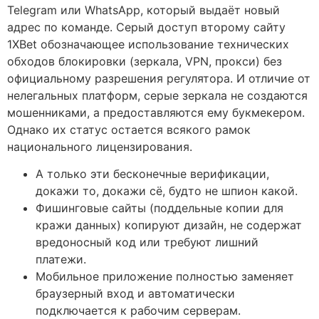
Telegram или WhatsApp, который выдаёт новый
адрес по команде. Серый доступ второму сайту
1XBet обозначающее использование технических
обходов блокировки (зеркала, VPN, прокси) без
официальному разрешения регулятора. И отличие от
нелегальных платформ, серые зеркала не создаются
мошенниками, а предоставляются ему букмекером.
Однако их статус остается всякого рамок
национального лицензирования.
А только эти бесконечные верификации,
докажи то, докажи сё, будто не шпион какой.
Фишинговые сайты (поддельные копии для
кражи данных) копируют дизайн, не содержат
вредоносный код или требуют лишний
платежи.
Мобильное приложение полностью заменяет
браузерный вход и автоматически
подключается к рабочим серверам.