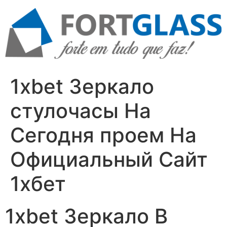
Ir
para
o
conteúdo
1xbet Зеркало
стулочасы На
Сегодня проем На
Официальный Сайт
1хбет
1xbet Зеркало В