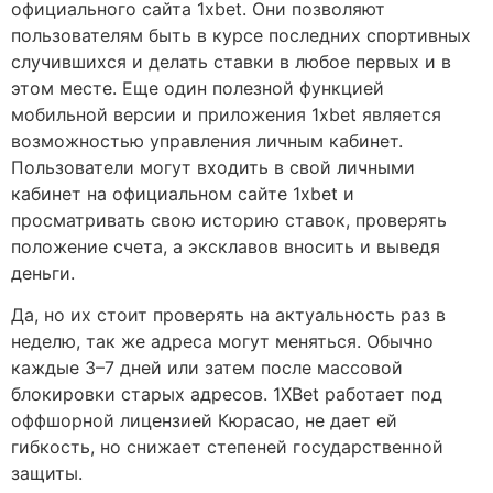
официального сайта 1xbet. Они позволяют
пользователям быть в курсе последних спортивных
случившихся и делать ставки в любое первых и в
этом месте. Еще один полезной функцией
мобильной версии и приложения 1xbet является
возможностью управления личным кабинет.
Пользователи могут входить в свой личными
кабинет на официальном сайте 1xbet и
просматривать свою историю ставок, проверять
положение счета, а эксклавов вносить и выведя
деньги.
Да, но их стоит проверять на актуальность раз в
неделю, так же адреса могут меняться. Обычно
каждые 3–7 дней или затем после массовой
блокировки старых адресов. 1XBet работает под
оффшорной лицензией Кюрасао, не дает ей
гибкость, но снижает степеней государственной
защиты.