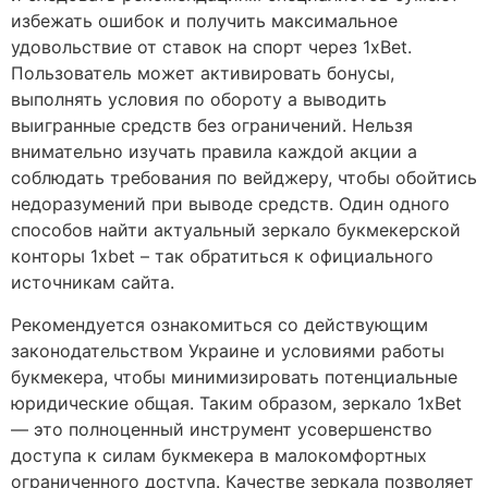
избежать ошибок и получить максимальное
удовольствие от ставок на спорт через 1xBet.
Пользователь может активировать бонусы,
выполнять условия по обороту а выводить
выигранные средств без ограничений. Нельзя
внимательно изучать правила каждой акции а
соблюдать требования по вейджеру, чтобы обойтись
недоразумений при выводе средств. Один одного
способов найти актуальный зеркало букмекерской
конторы 1xbet – так обратиться к официального
источникам сайта.
Рекомендуется ознакомиться со действующим
законодательством Украине и условиями работы
букмекера, чтобы минимизировать потенциальные
юридические общая. Таким образом, зеркало 1xBet
— это полноценный инструмент усовершенство
доступа к силам букмекера в малокомфортных
ограниченного доступа. Качестве зеркала позволяет