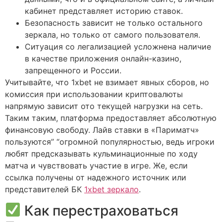
кабинет представляет историю ставок.
Безопасность зависит не только остального
зеркала, но только от самого пользователя.
Ситуация со легализацией усложнена наличие
в качестве приложения онлайн-казино,
запрещенного и России.
Учитывайте, что 1xbet не взимает явных сборов, но
комиссия при использовании криптовалюты
напрямую зависит ото текущей нагрузки на сеть.
Таким таким, платформа предоставляет абсолютную
финансовую свободу. Лайв ставки в «Париматч»
пользуются” “огромной популярностью, ведь игроки
любят предсказывать кульминационные по ходу
матча и чувствовать участие в игре. Же, если
ссылка получены от надежного источник или
представителей БК
1xbet зеркало
.
Как перестраховаться