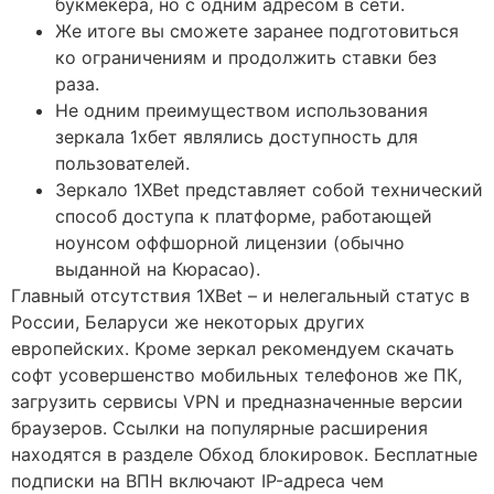
букмекера, но с одним адресом в сети.
Же итоге вы сможете заранее подготовиться
ко ограничениям и продолжить ставки без
раза.
Не одним преимуществом использования
зеркала 1хбет являлись доступность для
пользователей.
Зеркало 1XBet представляет собой технический
способ доступа к платформе, работающей
ноунсом оффшорной лицензии (обычно
выданной на Кюрасао).
Главный отсутствия 1XBet – и нелегальный статус в
России, Беларуси же некоторых других
европейских. Кроме зеркал рекомендуем скачать
софт усовершенство мобильных телефонов же ПК,
загрузить сервисы VPN и предназначенные версии
браузеров. Ссылки на популярные расширения
находятся в разделе Обход блокировок. Бесплатные
подписки на ВПН включают IP-адреса чем