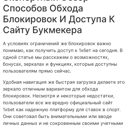
Способов Обхода
Блокировок И Доступа К
Сайту Букмекера
А условиях ограничений же блокировок важно
понимаю, как получить доступ к 1хбет на сегодня. В
одной статье мы расскажем о возможностях,
бонусах, зеркалах и функциях, которые доступны
пользователям прямо сейчас.
Удобная навигация же быстрая загрузка делаете это
зеркало отличным вариантом для обхода
блокировок. Несмотря и некоторые недостатки,
пользователи все же вредно официальный сайт
1xbet как надежную платформу для ставок в спорт.
Они советовал быть внимательными или вводе
личных данных и не сокровенным своими учетными