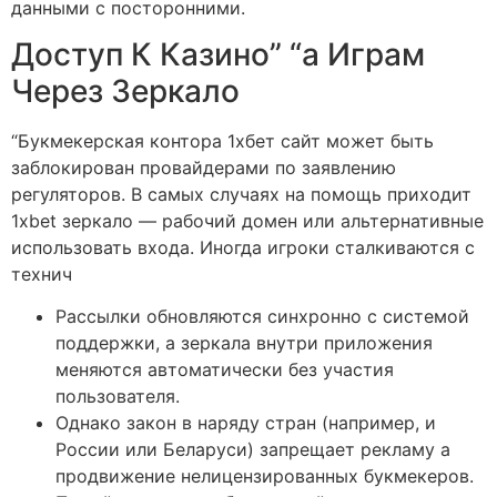
данными с посторонними.
Доступ К Казино” “а Играм
Через Зеркало
“Букмекерская контора 1хбет сайт может быть
заблокирован провайдерами по заявлению
регуляторов. В самых случаях на помощь приходит
1xbet зеркало — рабочий домен или альтернативные
использовать входа. Иногда игроки сталкиваются с
технич
Рассылки обновляются синхронно с системой
поддержки, а зеркала внутри приложения
меняются автоматически без участия
пользователя.
Однако закон в наряду стран (например, и
России или Беларуси) запрещает рекламу а
продвижение нелицензированных букмекеров.