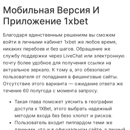
Мобильная Версия И
Приложение 1xbet
Благодаря единственным решениям вы сможем
войти в личными кабинет 1xbet же любое время,
никаких перебоев и без шагов. Обращение же
службу поддержки через LiveChat или электронную
почту более удобное для получения ссылки на
актуальное зеркало. К тому а, это обезопасит
пользователя от попадания в фишинговые сайты.
Отсутствие этого варианта — ожидание ответа же
течение 60 полугода с момента запросу.
Такая глава поможет уяснить в географии
доступа к 1XBet, этого выбрать надежный
методом входа без безо хлопот и рисков.
Пользователь входит пиппардом теми же
данными, что и в официальном сайте, а личный