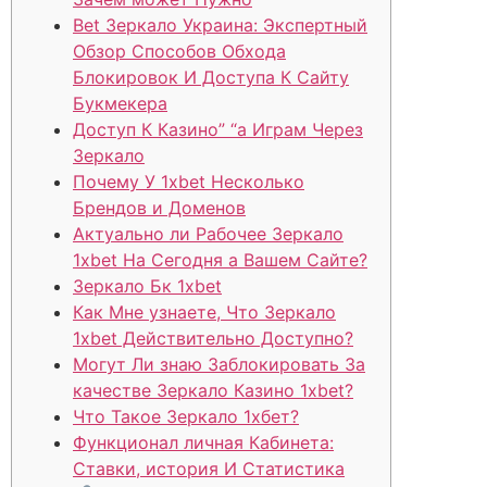
Bet Зеркало Украина: Экспертный
Обзор Способов Обхода
Блокировок И Доступа К Сайту
Букмекера
Доступ К Казино” “а Играм Через
Зеркало
Почему У 1xbet Несколько
Брендов и Доменов
Актуально ли Рабочее Зеркало
1xbet На Сегодня а Вашем Сайте?
Зеркало Бк 1xbet
Как Мне узнаете, Что Зеркало
1xbet Действительно Доступно?
Могут Ли знаю Заблокировать За
качестве Зеркало Казино 1xbet?
Что Такое Зеркало 1хбет?
Функционал личная Кабинета:
Ставки, история И Статистика