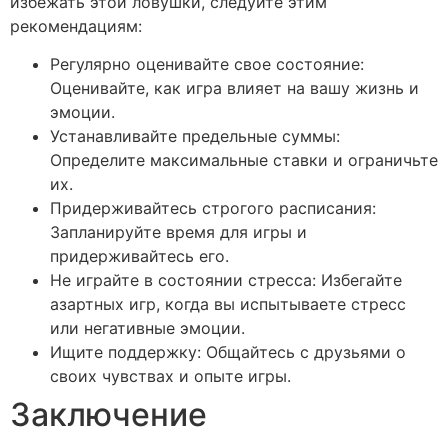
избежать этой ловушки, следуйте этим
рекомендациям:
Регулярно оценивайте свое состояние:
Оценивайте, как игра влияет на вашу жизнь и
эмоции.
Устанавливайте предельные суммы:
Определите максимальные ставки и ограничьте
их.
Придерживайтесь строгого расписания:
Запланируйте время для игры и
придерживайтесь его.
Не играйте в состоянии стресса: Избегайте
азартных игр, когда вы испытываете стресс
или негативные эмоции.
Ищите поддержку: Общайтесь с друзьями о
своих чувствах и опыте игры.
Заключение