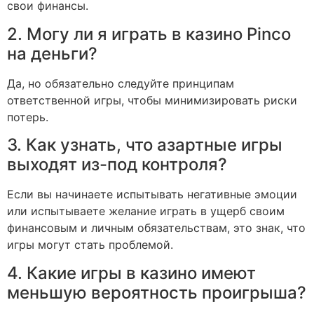
свои финансы.
2. Могу ли я играть в казино Pinco
на деньги?
Да, но обязательно следуйте принципам
ответственной игры, чтобы минимизировать риски
потерь.
3. Как узнать, что азартные игры
выходят из-под контроля?
Если вы начинаете испытывать негативные эмоции
или испытываете желание играть в ущерб своим
финансовым и личным обязательствам, это знак, что
игры могут стать проблемой.
4. Какие игры в казино имеют
меньшую вероятность проигрыша?