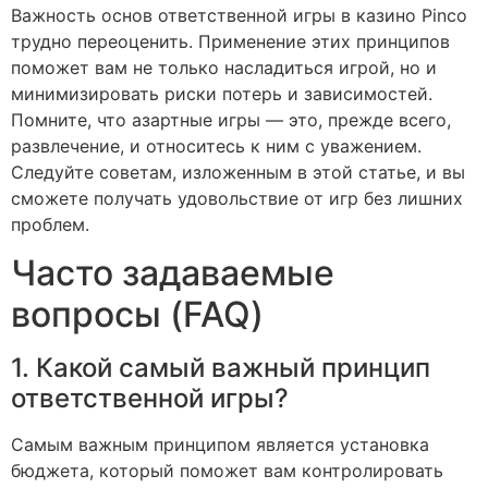
Важность основ ответственной игры в казино Pinco
трудно переоценить. Применение этих принципов
поможет вам не только насладиться игрой, но и
минимизировать риски потерь и зависимостей.
Помните, что азартные игры — это, прежде всего,
развлечение, и относитесь к ним с уважением.
Следуйте советам, изложенным в этой статье, и вы
сможете получать удовольствие от игр без лишних
проблем.
Часто задаваемые
вопросы (FAQ)
1. Какой самый важный принцип
ответственной игры?
Самым важным принципом является установка
бюджета, который поможет вам контролировать