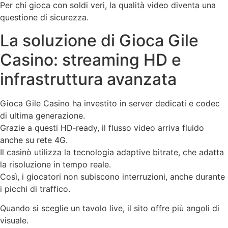
Per chi gioca con soldi veri, la qualità video diventa una
questione di sicurezza.
La soluzione di Gioca Gile
Casino: streaming HD e
infrastruttura avanzata
Gioca Gile Casino ha investito in server dedicati e codec
di ultima generazione.
Grazie a questi HD‑ready, il flusso video arriva fluido
anche su rete 4G.
Il casinò utilizza la tecnologia adaptive bitrate, che adatta
la risoluzione in tempo reale.
Così, i giocatori non subiscono interruzioni, anche durante
i picchi di traffico.
Quando si sceglie un tavolo live, il sito offre più angoli di
visuale.