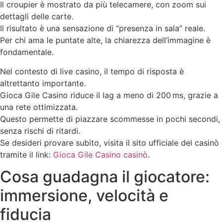
Il croupier è mostrato da più telecamere, con zoom sui
dettagli delle carte.
Il risultato è una sensazione di “presenza in sala” reale.
Per chi ama le puntate alte, la chiarezza dell’immagine è
fondamentale.
Nel contesto di live casino, il tempo di risposta è
altrettanto importante.
Gioca Gile Casino riduce il lag a meno di 200 ms, grazie a
una rete ottimizzata.
Questo permette di piazzare scommesse in pochi secondi,
senza rischi di ritardi.
Se desideri provare subito, visita il sito ufficiale del casinò
tramite il link:
Gioca Gile Casino casinò
.
Cosa guadagna il giocatore:
immersione, velocità e
fiducia