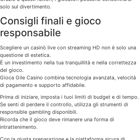
solo sul divertimento.
Consigli finali e gioco
responsabile
Scegliere un casinò live con streaming HD non è solo una
questione di estetica.
È un investimento nella tua tranquillità e nella correttezza
del gioco.
Gioca Gile Casino combina tecnologia avanzata, velocità
di pagamento e supporto affidabile.
Prima di iniziare, imposta i tuoi limiti di budget e di tempo.
Se senti di perdere il controllo, utilizza gli strumenti di
responsible gambling disponibili.
Ricorda che il gioco deve rimanere una forma di
intrattenimento.
Con la giusta preparazione e la piattaforma sicura di