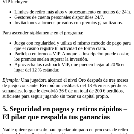
VIP incluyen:
Límites de retiro más altos y procesamiento en menos de 24 h.
Gestores de cuenta personales disponibles 24/7.
Invitaciones a torneos privados con premios garantizados.
Para ascender rápidamente en el programa:
Juega con regularidad y utiliza el mismo método de pago para
que el casino registre tu actividad de forma clara.
Participa en torneos VIP. Aunque la inscripción puede costar,
los premios suelen superar la inversión.
Aprovecha los cashback VIP, que pueden llegar al 20 % en
lugar del 12 % estándar.
Ejemplo:
Una jugadora alcanzó el nivel Oro después de tres meses
de juego constante. Recibió un cashback del 18 % en sus pérdidas
semanales, lo que le devolvió 36 € de un total de 200 € perdidos,
suficiente para seguir jugando sin tocar su capital propio.
5. Seguridad en pagos y retiros rápidos –
El pilar que respalda tus ganancias
Nadie quiere ganar solo para quedar atrapado en procesos de retiro