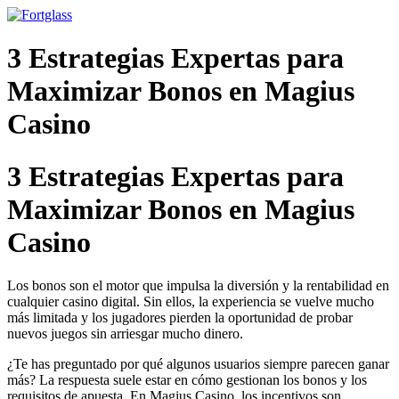
Ir
para
o
3 Estrategias Expertas para
conteúdo
Maximizar Bonos en Magius
Casino
3 Estrategias Expertas para
Maximizar Bonos en Magius
Casino
Los bonos son el motor que impulsa la diversión y la rentabilidad en
cualquier casino digital. Sin ellos, la experiencia se vuelve mucho
más limitada y los jugadores pierden la oportunidad de probar
nuevos juegos sin arriesgar mucho dinero.
¿Te has preguntado por qué algunos usuarios siempre parecen ganar
más? La respuesta suele estar en cómo gestionan los bonos y los
requisitos de apuesta. En Magius Casino, los incentivos son