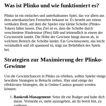
Was ist Plinko und wie funktioniert es?
Plinko ist ein einfaches und unterhaltsames Spiel, das vor allem aus
dem amerikanischen Fernsehen bekannt ist. Es besteht aus einem
vertikalen Brett, auf dem die Spieler eine kleine Scheibe (Plinko-
Token) fallen lassen. Das Ziel ist es, dass die Scheibe durch
verschiedene Hindernisse (Pins) fällt und letztendlich in einem der
Gewinnziele landet. Die Höhe der Gewinne hängt davon ab, in
welchem Bereich die Scheibe landet. Ein Gewinnsystem, das leicht
verständlich und oft spannend ist, trägt zur Beliebtheit des Spiels
bei.
Strategien zur Maximierung der Plinko-
Gewinne
Um die Gewinnchancen in Plinko zu erhöhen, sollten Spieler einige
bewährte Strategien in Betracht ziehen. Hier sind einige der
effektivsten Strategien, die in Online-Casinos genutzt werden
können:
Bankroll-Management:
Setze dir ein Budget und halte dich
daran. Vermeide es, mehr auszugeben, als du bereit bist, zu
verlieren.