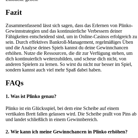
Fazit
Zusammenfassend lässt sich sagen, dass das Erlernen von Plinko-
Gewinnstrategien und das kontinuierliche Verbessern deiner
Fähigkeiten entscheidend sind, um in Online-Casinos erfolgreich zu
sein. Durch effektives Bankroll-Management, regelmäßiges Üben
und die Analyse deines Spiels kannst du deine Gewinnchancen
erhöhen. Nutze die Ressourcen, die dir zur Verfügung stehen, um
dich kontinuierlich weiterzubilden, und scheue dich nicht, von
anderen Spielern zu lernen. So wirst du nicht nur besser im Spiel,
sondern kannst auch viel mehr Spaß dabei haben.
FAQs
1. Was ist Plinko genau?
Plinko ist ein Glücksspiel, bei dem eine Scheibe auf einem
vertikalen Brett fallen gelassen wird. Die Scheibe prallt von Pins ab
und landet schließlich in einem Gewinnbereich.
2. Wie kann ich meine Gewinnchancen in Plinko erhöhen?