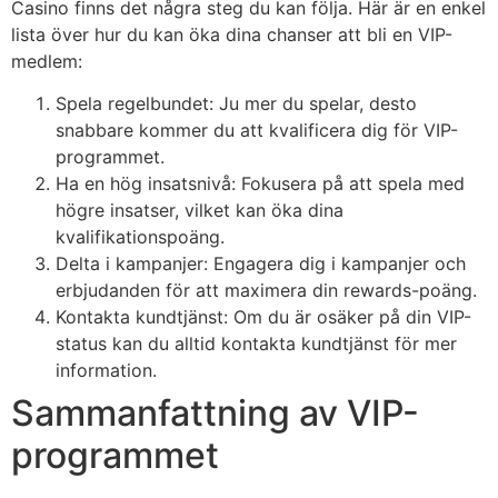
Casino finns det några steg du kan följa. Här är en enkel
lista över hur du kan öka dina chanser att bli en VIP-
medlem:
Spela regelbundet: Ju mer du spelar, desto
snabbare kommer du att kvalificera dig för VIP-
programmet.
Ha en hög insatsnivå: Fokusera på att spela med
högre insatser, vilket kan öka dina
kvalifikationspoäng.
Delta i kampanjer: Engagera dig i kampanjer och
erbjudanden för att maximera din rewards-poäng.
Kontakta kundtjänst: Om du är osäker på din VIP-
status kan du alltid kontakta kundtjänst för mer
information.
Sammanfattning av VIP-
programmet