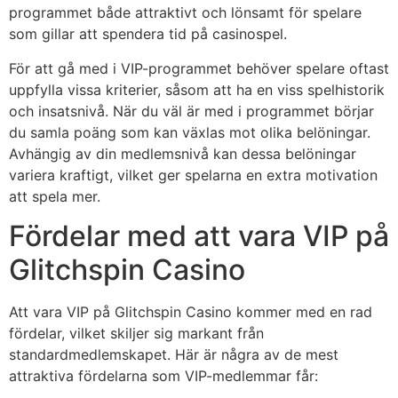
programmet både attraktivt och lönsamt för spelare
som gillar att spendera tid på casinospel.
För att gå med i VIP-programmet behöver spelare oftast
uppfylla vissa kriterier, såsom att ha en viss spelhistorik
och insatsnivå. När du väl är med i programmet börjar
du samla poäng som kan växlas mot olika belöningar.
Avhängig av din medlemsnivå kan dessa belöningar
variera kraftigt, vilket ger spelarna en extra motivation
att spela mer.
Fördelar med att vara VIP på
Glitchspin Casino
Att vara VIP på Glitchspin Casino kommer med en rad
fördelar, vilket skiljer sig markant från
standardmedlemskapet. Här är några av de mest
attraktiva fördelarna som VIP-medlemmar får: