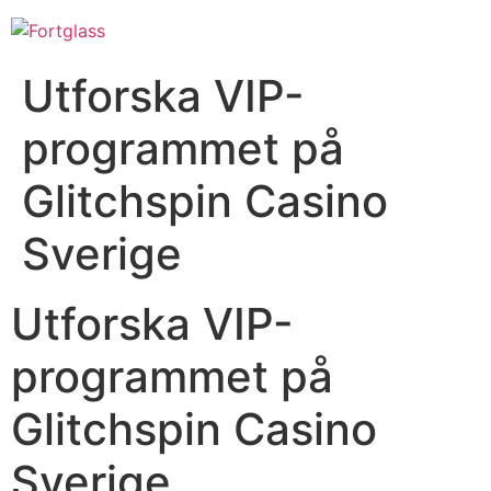
Ir
para
o
Utforska VIP-
conteúdo
programmet på
Glitchspin Casino
Sverige
Utforska VIP-
programmet på
Glitchspin Casino
Sverige