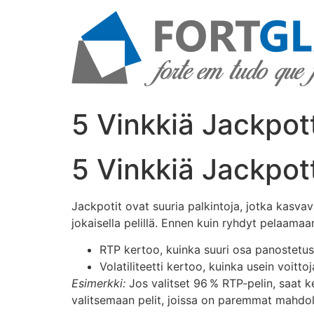
Ir
para
o
conteúdo
5 Vinkkiä Jackpott
5 Vinkkiä Jackpott
Jackpotit ovat suuria palkintoja, jotka kasvav
jokaisella pelillä. Ennen kuin ryhdyt pelaamaan,
RTP kertoo, kuinka suuri osa panostetusta
Volatiliteetti kertoo, kuinka usein voitto
Esimerkki:
Jos valitset 96 % RTP‑pelin, saat k
valitsemaan pelit, joissa on paremmat mahdol