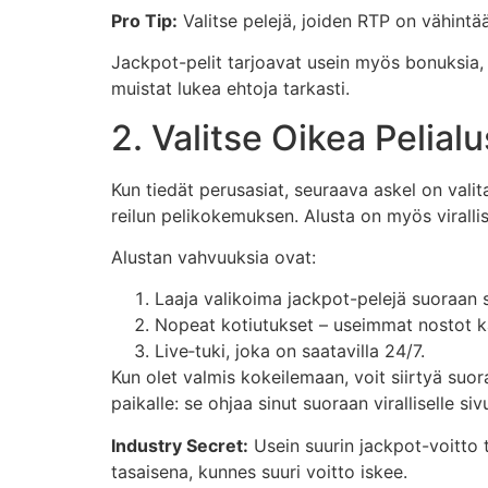
Pro Tip:
Valitse pelejä, joiden RTP on vähintä
Jackpot-pelit tarjoavat usein myös bonuksia, 
muistat lukea ehtoja tarkasti.
2. Valitse Oikea Pelial
Kun tiedät perusasiat, seuraava askel on vali
reilun pelikokemuksen. Alusta on myös viralli
Alustan vahvuuksia ovat:
Laaja valikoima jackpot-pelejä suoraan s
Nopeat kotiutukset – useimmat nostot käs
Live‑tuki, joka on saatavilla 24/7.
Kun olet valmis kokeilemaan, voit siirtyä suo
paikalle: se ohjaa sinut suoraan viralliselle si
Industry Secret:
Usein suurin jackpot-voitto t
tasaisena, kunnes suuri voitto iskee.