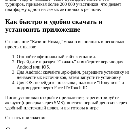
турниров, привлекая более 200 000 участников, что делает
платформу одной из самых активных в регионе.
Как быстро и удобно скачать и
установить приложение
Скачивание “Казино Номад” можно выполнить в несколько
простых шагов:
Откройте официальный сайт компании.
Перейдите в раздел “Скачать” и выберите версию для
Android или iOS.
Для Android: скачайте .apk‑файл, разрешите установку и
неизвестных источников, затем запустите установку.
Для iOS: перейдите по ссылке, нажмите “Получить” и
подтвердите через Face ID/Touch ID.
После установки откройте приложение, зарегистрируйте
аккаунт (проверка через SMS), внесите первый депозит через
удобный платежный шлюз, и вы готовы к игре.
Скачать приложение