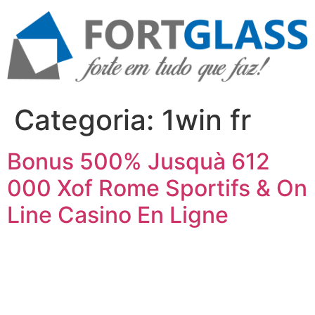
Ir
para
o
conteúdo
Categoria:
1win fr
Bonus 500% Jusquà 612
000 Xof Rome Sportifs & On
Line Casino En Ligne