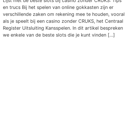
Lijst met de beste slots bij casino zonder CRUKS: Tips
en trucs Bij het spelen van online gokkasten zijn er
verschillende zaken om rekening mee te houden, vooral
als je speelt bij een casino zonder CRUKS, het Centraal
Register Uitsluiting Kansspelen. In dit artikel bespreken
we enkele van de beste slots die je kunt vinden […]