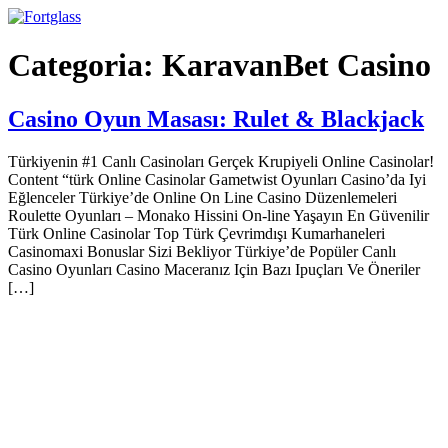
Ir
para
o
Categoria:
KaravanBet Casino
conteúdo
Casino Oyun Masası: Rulet & Blackjack
Türkiyenin #1 Canlı Casinoları Gerçek Krupiyeli Online Casinolar!
Content “türk Online Casinolar Gametwist Oyunları Casino’da Iyi
Eğlenceler Türkiye’de Online On Line Casino Düzenlemeleri
Roulette Oyunları – Monako Hissini On-line Yaşayın En Güvenilir
Türk Online Casinolar Top Türk Çevrimdışı Kumarhaneleri
Casinomaxi Bonuslar Sizi Bekliyor Türkiye’de Popüler Canlı
Casino Oyunları Casino Maceranız Için Bazı Ipuçları Ve Öneriler
[…]